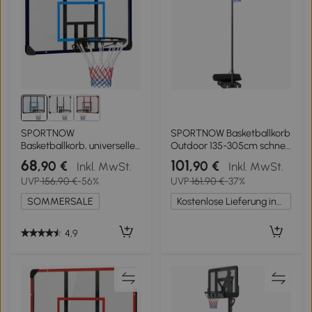
SPORTNOW
SPORTNOW Basketballkorb
Basketballkorb, universelle
Outdoor 135-305cm schnell
Wandhalterung, reißfestes
Höhenverstellbar
68
101
,90 €
,90 €
Inkl. MwSt.
Inkl. MwSt.
Netz, rostfreier
Basketballständer mit
UVP
156,90 €
-56%
UVP
161,90 €
-37%
Stahlrahmen, 113 x 61 x 73
110x70cm bruchsichere
cm
Rückwand 2 Rädern
SOMMERSALE
Kostenlose Lieferung innerhalb Deutschlands
4,9