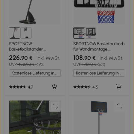
SPORTNOW
SPORTNOW Basketballkorb
Basketballständer,
für Wandmontage,
verstellbare Korbhöhe 2,3-
gefederter Korb,
226
108
,90 €
,90 €
Inkl. MwSt.
Inkl. MwSt.
2,9 m, untere Pralllatte,
bruchsichere Rückwand,
UVP
452,90 €
-49%
UVP
171,90 €
-36%
befüllbare Basis,
Schwarz
rot+schwarz
Kostenlose Lieferung innerhalb Deutschlands
Kostenlose Lieferung innerhalb Deutschlands
4,7
4,5