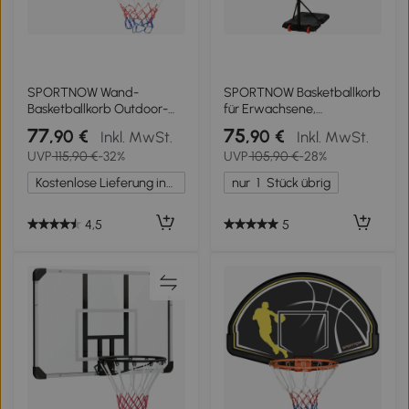
SPORTNOW Wand-
SPORTNOW Basketballkorb
Basketballkorb Outdoor-
für Erwachsene,
Basketballkorb
Höhenverstellbar 2,1-2,4 m,
77
75
,90 €
,90 €
Inkl. MwSt.
Inkl. MwSt.
unzerbrechliches Brett
Räder und befüllbare Basis,
UVP
115,90 €
-32%
UVP
105,90 €
-28%
reißfestes Netz 110 x 90 x
Gelb
70 cm Schwarz
Kostenlose Lieferung innerhalb Deutschlands
nur
1
Stück übrig
4,5
5