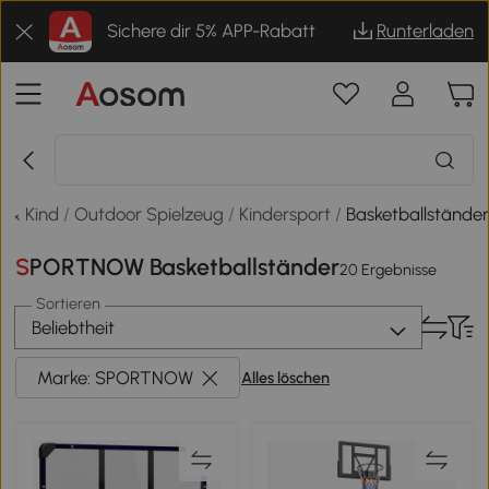
Sichere dir 5% APP-Rabatt
Runterladen
 & Kind
/
Outdoor Spielzeug
/
Kindersport
/
Basketballstände
SPORTNOW Basketballständer
20 Ergebnisse
Sortieren
Beliebtheit
Marke: SPORTNOW
Alles löschen