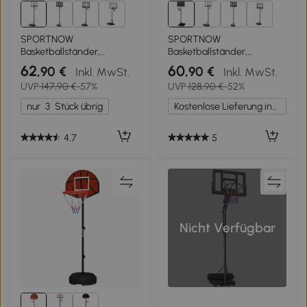
2+
2+
SPORTNOW
SPORTNOW
Basketballständer,
Basketballständer,
höhenverstellbar, 182-213
höhenverstellbar, mobil,
62
60
,90 €
,90 €
Inkl. MwSt.
Inkl. MwSt.
cm Korbhöhe, wetterfest,
befüllbar, bruchsichere
UVP
147,90 €
-57%
UVP
128,90 €
-52%
mit Rollen, Metallrahmen
Rückwand, Korbhöhe 1,82 -
2,13 m, Schwarz
nur
3
Stück übrig
Kostenlose Lieferung innerhalb Deutschlands
4,7
5
Nicht Verfügbar