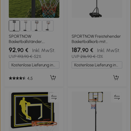
2+
SPORTNOW
SPORTNOW Freistehender
Basketballständer,
Basketballkorb mit
Outdoor/Indoor,
höhenverstellbarem
92
187
,90 €
,90 €
Inkl. MwSt.
Inkl. MwSt.
höhenverstellbar, mit
Ständer 1,35–3,05 m mit
UVP
193,90 €
-52%
UVP
216,90 €
-13%
Rädern, befüllbare Basis,
Rollen, beschwerbarer
Korbhöhe 2,30-3,05 m
Basis und Sandsack, Blau
Kostenlose Lieferung innerhalb Deutschlands
Kostenlose Lieferung innerhalb Deutschlands
4,5