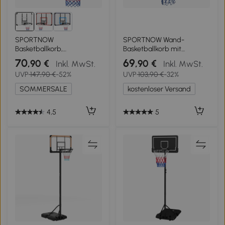
SPORTNOW
SPORTNOW Wand-
Basketballkorb,
Basketballkorb mit
bruchsichere Rückwand,
speziellem Korb Innen- und
70
69
,90 €
,90 €
Inkl. MwSt.
Inkl. MwSt.
Indoor & Outdoor,
Außenbereich 70 x 110 x 90
UVP
147,90 €
-52%
UVP
103,90 €
-32%
Stahlrahmen, Schwarz
cm Schwarz
SOMMERSALE
kostenloser Versand
4,5
5