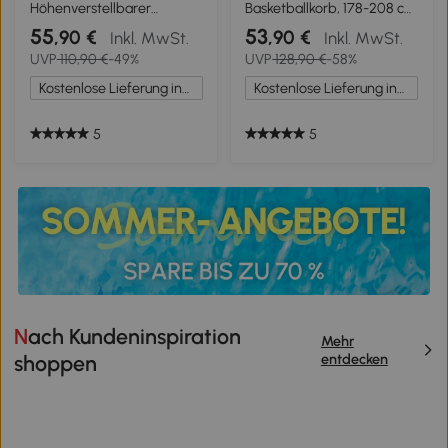
Höhenverstellbarer
Basketballkorb, 178-208 cm
Basketballkorb,
Verstellbare Korbhöhe,
55
53
,90 €
,90 €
Inkl. MwSt.
Inkl. MwSt.
freistehend, mit Netz und
Basketballständer mit
UVP
110,90 €
-49%
UVP
128,90 €
-58%
Rädern, große Basis, 179-
Rollen, für Jugendliche, Rot
209 cm, Kunststoff, Stahl
Kostenlose Lieferung innerhalb Deutschlands
Kostenlose Lieferung innerhalb Deutschlands
5
5
Nach Kundeninspiration
Mehr
entdecken
shoppen