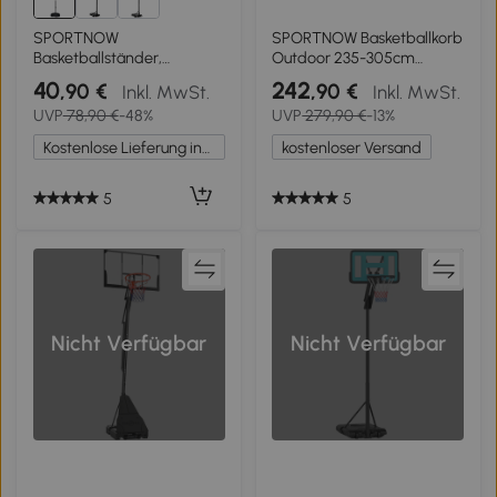
SPORTNOW
SPORTNOW Basketballkorb
Basketballständer,
Outdoor 235-305cm
höhenverstellbar, Magnet-
schnell Höhenverstellbar,
40
242
,90 €
,90 €
Inkl. MwSt.
Inkl. MwSt.
Dartscheibe, 98-148cm,
mit 110x70cm bruchsichere
UVP
78,90 €
-48%
UVP
279,90 €
-13%
Schwarz
Rückwand 2 Rädern &
Gewichtssack
Kostenlose Lieferung innerhalb Deutschlands
kostenloser Versand
5
5
Nicht Verfügbar
Nicht Verfügbar