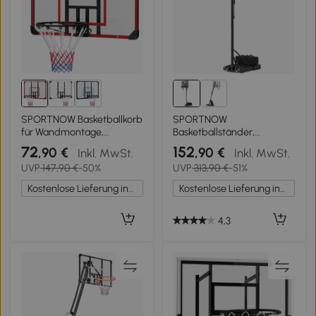
SPORTNOW Basketballkorb
SPORTNOW
für Wandmontage,
Basketballständer,
Innen/Außen, robuste PC-
höhenverstellbare
72
152
,90 €
,90 €
Inkl. MwSt.
Inkl. MwSt.
Rückwand, Nylonnetz,
Korbhöhe 235-305 cm,
UVP
147,90 €
-50%
UVP
313,90 €
-51%
Stahlring, 113x61x73 cm
befüllbare Basis mit
Rädern, Schwarz
Kostenlose Lieferung innerhalb Deutschlands
Kostenlose Lieferung innerhalb Deutschlands
4,3