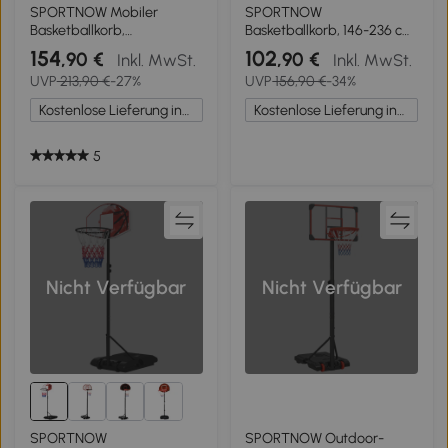
SPORTNOW Mobiler
SPORTNOW
Basketballkorb,
Basketballkorb, 146-236 cm
höhenverstellbar von 2,45-
höhenverstellbar,
154
102
,90 €
,90 €
Inkl. MwSt.
Inkl. MwSt.
3,05 m, bruchsicheres
Basketballständer, rollbar,
UVP
213,90 €
-27%
UVP
156,90 €
-34%
Backboard, Handkurbel-
Stahl, Kunststoff, Schwarz
Höhenverstellung
Kostenlose Lieferung innerhalb Deutschlands
Kostenlose Lieferung innerhalb Deutschlands
5
Nicht Verfügbar
Nicht Verfügbar
SPORTNOW
SPORTNOW Outdoor-