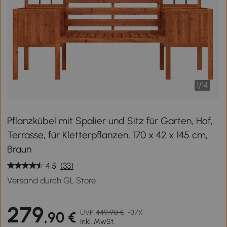
1
/
14
Pflanzkübel mit Spalier und Sitz für Garten, Hof,
Terrasse, für Kletterpflanzen, 170 x 42 x 145 cm,
Braun
4,5
(33)
Versand durch GL Store
279
UVP
449,90 €
-37%
,90 €
Inkl. MwSt.