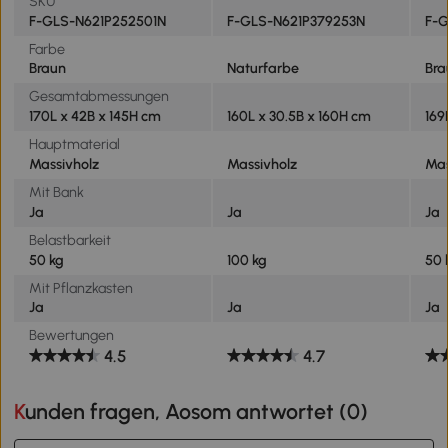
SKU
F-GLS-N621P252501N
F-GLS-N621P379253N
F-
Farbe
Braun
Naturfarbe
Bra
Gesamtabmessungen
170L x 42B x 145H cm
160L x 30.5B x 160H cm
169
Hauptmaterial
Massivholz
Massivholz
Mas
Mit Bank
Ja
Ja
Ja
Belastbarkeit
50 kg
100 kg
50 
Mit Pflanzkasten
Ja
Ja
Ja
Bewertungen
4.5
4.7
Kunden fragen, Aosom antwortet (
0
)