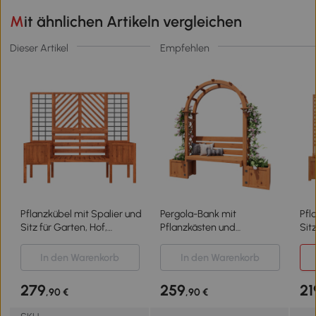
Mit ähnlichen Artikeln vergleichen
Dieser Artikel
Empfehlen
Pflanzkübel mit Spalier und
Pergola-Bank mit
Pfl
Sitz für Garten, Hof,
Pflanzkästen und
Sit
Terrasse, für
geschwungenem
Ter
Kletterpflanzen, 170 x 42 x
Rankgitter, dreifach-
Kle
In den Warenkorb
In den Warenkorb
145 cm, Braun
Funktion: Sitzbank,
145
Pflanzkübel und Rankhilfe,
279
259
21
,90 €
,90 €
160 x 30,5 x 160 cm,
Naturfarbe