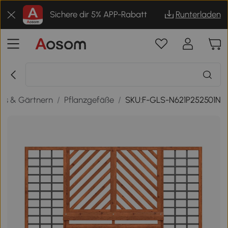
Sichere dir 5% APP-Rabatt
Runterladen
s & Gärtnern
/
Pflanzgefäße
/
SKU:F-GLS-N621P252501N