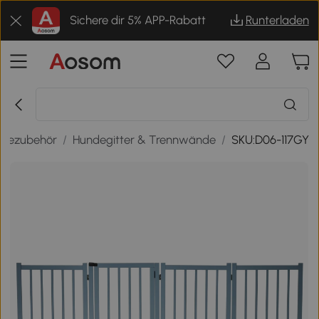
Sichere dir 5% APP-Rabatt
Runterladen
dezubehör
/
Hundegitter & Trennwände
/
SKU:D06-117GY