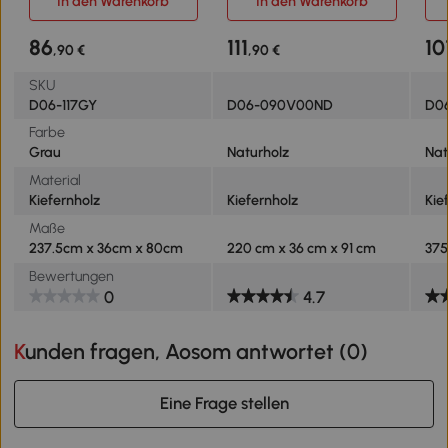
In den Warenkorb
In den Warenkorb
cm 
86
111
10
,90 €
,90 €
SKU
D06-117GY
D06-090V00ND
D0
Farbe
Grau
Naturholz
Nat
Material
Kiefernholz
Kiefernholz
Kie
Maße
237.5cm x 36cm x 80cm
220 cm x 36 cm x 91 cm
37
Bewertungen
0
4.7
Kunden fragen, Aosom antwortet (
0
)
Eine Frage stellen