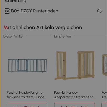
Anleitung
D06-117GY Runterladen
Mit ähnlichen Artikeln vergleichen
Dieser Artikel
Empfehlen
PawHut Hunde-Faltgitter
PawHut Hunde-
Paw
für kleine/mittlere Hunde
Absperrgitter, freistehend,
Tre
mit 4 Holzpaneelen und
klappbar, Tür & Füße,
Abs
Tür, 237,5x36x80 cm, Grau
Holzrahmen, 220x36x91cm
Kie