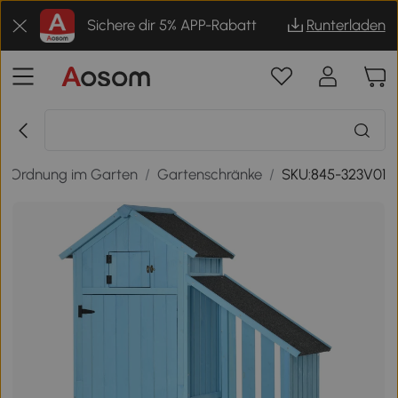
Sichere dir 5% APP-Rabatt
Runterladen
/
Ordnung im Garten
/
Gartenschränke
/
SKU:845-323V01