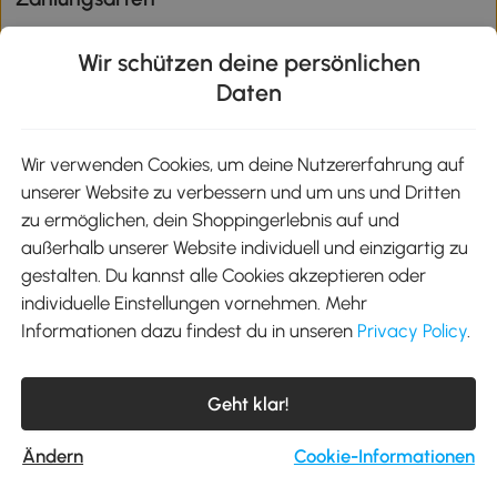
Wir schützen deine persönlichen
Daten
Klimaschutz
Wir verwenden Cookies, um deine Nutzererfahrung auf
unserer Website zu verbessern und um uns und Dritten
Aosom-App
zu ermöglichen, dein Shoppingerlebnis auf und
außerhalb unserer Website individuell und einzigartig zu
gestalten. Du kannst alle Cookies akzeptieren oder
Google Play
individuelle Einstellungen vornehmen. Mehr
Informationen dazu findest du in unseren
Privacy Policy
.
Tel.: +49 40 87408465
Geht klar!
E-Mail:
kontakt@aosom.de
Telefonservice Mo.-Fr. 9:00-17:30 Uhr
MH Handel GmbH, Wendenstraße 309, 20537 Hamburg
Ändern
Cookie-Informationen
© 2012-2026 Alle Rechte vorbehalten.