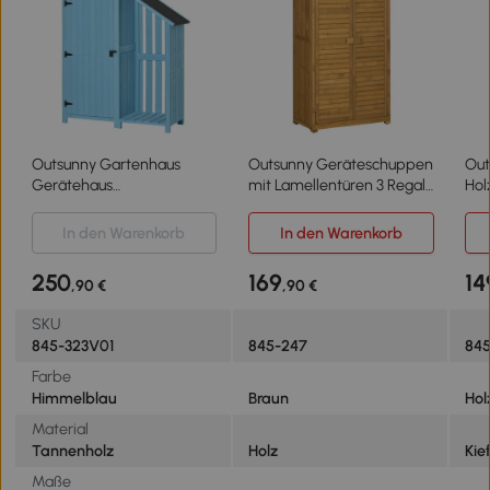
Outsunny Gartenhaus
Outsunny Geräteschuppen
Out
Gerätehaus
mit Lamellentüren 3 Regale
Hol
Geräteschuppen mit
wetterbeständig 87 cm x
Asp
Brennholzlagerraum
46,5 cm x 160 cm
Tür
In den Warenkorb
In den Warenkorb
Geräteschuppen mit 3
Tannenholz Braun
Lüf
Ablagen Asphaltdach
46,
250
169
14
,90 €
,90 €
Tannenholz Himmelblau
130 x 54,5 x 180 cm
SKU
845-323V01
845-247
84
Farbe
Himmelblau
Braun
Hol
Material
Tannenholz
Holz
Kie
Maße