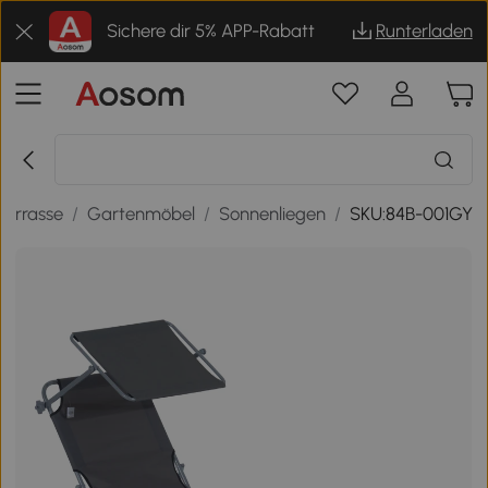
Sichere dir 5% APP-Rabatt
Runterladen
Terrasse
/
Gartenmöbel
/
Sonnenliegen
/
SKU:84B-001GY