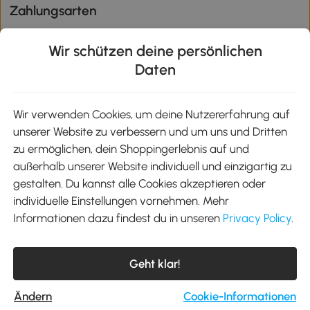
Zahlungsarten
Wir schützen deine persönlichen
Daten
Klimaschutz
Wir verwenden Cookies, um deine Nutzererfahrung auf
unserer Website zu verbessern und um uns und Dritten
Aosom-App
zu ermöglichen, dein Shoppingerlebnis auf und
außerhalb unserer Website individuell und einzigartig zu
gestalten. Du kannst alle Cookies akzeptieren oder
Google Play
individuelle Einstellungen vornehmen. Mehr
Informationen dazu findest du in unseren
Privacy Policy
.
Tel.: +49 40 87408465
Geht klar!
E-Mail:
kontakt@aosom.de
Telefonservice Mo.-Fr. 9:00-17:30 Uhr
MH Handel GmbH, Wendenstraße 309, 20537 Hamburg
Ändern
Cookie-Informationen
© 2012-2026 Alle Rechte vorbehalten.