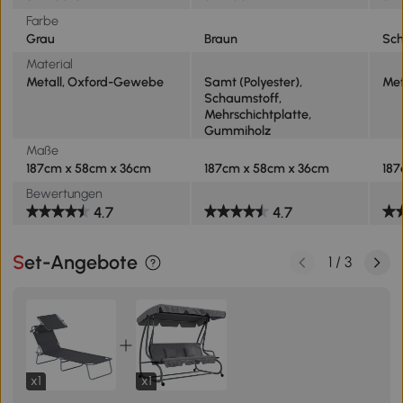
Farbe
Grau
Braun
Sc
Material
Metall, Oxford-Gewebe
Samt (Polyester),
Met
Schaumstoff,
Mehrschichtplatte,
Gummiholz
Maße
187cm x 58cm x 36cm
187cm x 58cm x 36cm
187
Bewertungen
4.7
4.7
Set-Angebote
1
/
3
x1
x1