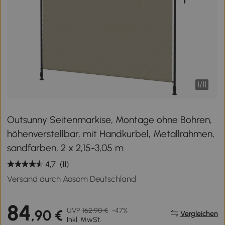
1
/
11
Outsunny Seitenmarkise, Montage ohne Bohren,
höhenverstellbar, mit Handkurbel, Metallrahmen,
sandfarben, 2 x 2,15-3,05 m
4,7
(11)
Versand durch Aosom Deutschland
84
UVP
162,90 €
-47%
,90 €
Vergleichen
Inkl. MwSt.