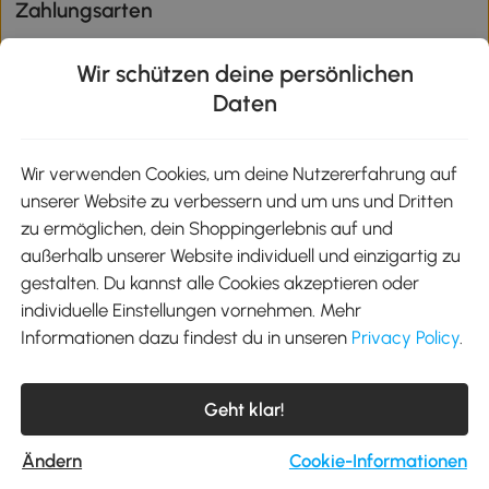
Zahlungsarten
Wir schützen deine persönlichen
Daten
Klimaschutz
Wir verwenden Cookies, um deine Nutzererfahrung auf
unserer Website zu verbessern und um uns und Dritten
Aosom-App
zu ermöglichen, dein Shoppingerlebnis auf und
außerhalb unserer Website individuell und einzigartig zu
gestalten. Du kannst alle Cookies akzeptieren oder
Google Play
individuelle Einstellungen vornehmen. Mehr
Informationen dazu findest du in unseren
Privacy Policy
.
Tel.: +49 40 87408465
Geht klar!
E-Mail:
kontakt@aosom.de
Telefonservice Mo.-Fr. 9:00-17:30 Uhr
MH Handel GmbH, Wendenstraße 309, 20537 Hamburg
Ändern
Cookie-Informationen
© 2012-2026 Alle Rechte vorbehalten.