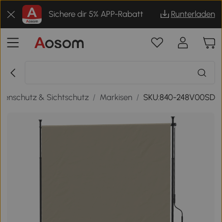
Sichere dir 5% APP-Rabatt
Runterladen
nenschutz & Sichtschutz
/
Markisen
/
SKU:840-248V00SD