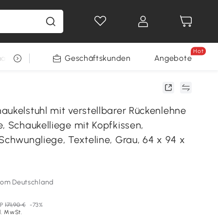
Hot
arkt
Restposten
Geschäftskunden
Gewinnspiele
Angebote
aukelstuhl mit verstellbarer Rückenlehne
, Schaukelliege mit Kopfkissen,
Schwungliege, Texteline, Grau, 64 x 94 x
som Deutschland
P
171,90 €
-73%
l. MwSt.