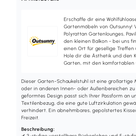
Erschaffe dir eine Wohlfühloas
Gartenmöbeln von Outsunny! V
Polyrattan Gartenlounges, Pavill
den kleinen Balkon - bei uns f
einen Ort für gesellige Treffen
Hole dir die Ästhetik und den
Garten, mit den komfortablen
Dieser Garten-Schaukelstuhl ist eine großartige 
oder in anderen Innen- oder Außenbereichen zu
geformtes Design passt sich Ihrer Passform an 
Textilenbezug, die eine gute Luftzirkulation gew
verhindert. Ein abnehmbares, gepolstertes Kissen
Freizeit.
Beschreibung:
✔ 3-stufige verstellbare Rückenlehne und 5-stufi