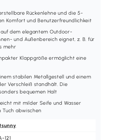
verstellbare Rückenlehne und die 5-
hen Komfort und Benutzerfreundlichkeit
h auf dem elegantem Outdoor-
nnen- und Außenbereich eignet, z. B. für
es mehr
ompakter Klappgröße ermöglicht eine
inem stabilen Metallgestell und einem
er Verschleiß standhält. Die
esonders bequemen Halt
 leicht mit milder Seife und Wasser
en Tuch abwischen
tsunny
A-121