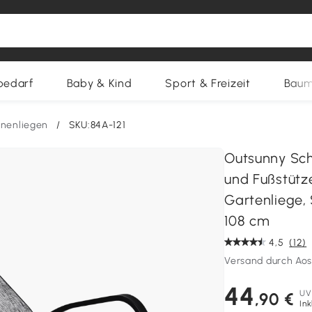
bedarf
Baby & Kind
Sport & Freizeit
Baum
nenliegen
/
SKU:84A-121
Outsunny Sch
und Fußstütze
Gartenliege, 
108 cm
4,5
(12)
Versand durch Ao
44
UV
,90 €
Ink