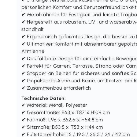
persönlichen Komfort und Benutzerfreundlichkeit
✔ Metallrahmen für Festigkeit und leichte Tragba
✔ Hergestellt aus robustem, UV- und wasserabwe
standhält
✔ Ergonomisch geformtes Design, die besser zu 
✔ Ultimativer Komfort mit abnehmbarer gepolste
Armlehne
✔ Das faltbare Design für eine einfache Beweg
✔ Perfekt für Garten, Terrasse, Strand oder Ca
✔ Stopper an Beinen für sicheres und sanftes S
✔ Gepolsterte Arme und Beine, um Kratzer am 
✔ Zusammenbau erforderlich
Technische Daten:
✔ Material: Metall, Polyester
✔ Gesamtmaße: B63 x T87 x H109 cm
✔ Faltmaß: L96 x B62,5 x H54,8 cm
✔ Sitzmaße: B53,5 x T53 x H44 cm
✔ Fußstützenhöhe: 15 / 19,5 / 26,5 / 34 / 42 cm