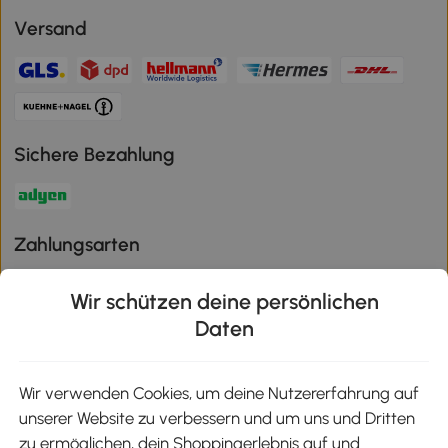
Versand
Sichere Bezahlung
Zahlungsarten
Wir schützen deine persönlichen
Daten
Klimaschutz
Wir verwenden Cookies, um deine Nutzererfahrung auf
unserer Website zu verbessern und um uns und Dritten
Aosom-App
zu ermöglichen, dein Shoppingerlebnis auf und