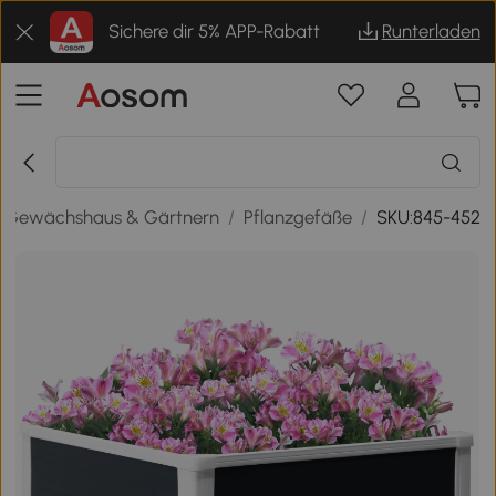
Sichere dir 5% APP-Rabatt
Runterladen
Gewächshaus & Gärtnern
/
Pflanzgefäße
/
SKU:845-452