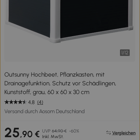
1
/
12
Outsunny Hochbeet, Pflanzkasten, mit
Drainagefunktion, Schutz vor Schädlingen,
Kunststoff, grau, 60 x 60 x 30 cm
4,8
(4)
Versand durch Aosom Deutschland
25
UVP
64,90 €
-60%
,90 €
Vergleichen
Inkl. MwSt.