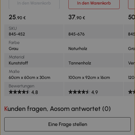
vor Schädlingen,
Garten Balkon Natur 100 x
120
In den Warenkorb
In den Warenkorb
Kunststoff, grau, 60 x 60 x
92 x 16 cm
30 cm
25
37
5
,90 €
,90 €
SKU
845-452
845-676
84
Farbe
Grau
Naturholz
Gr
Material
Kunststoff
Tannenholz
Ver
Maße
60cm x 60cm x 30cm
100cm x 92cm x 16cm
120
Bewertungen
4.8
4.9
Kunden fragen, Aosom antwortet (
0
)
Eine Frage stellen