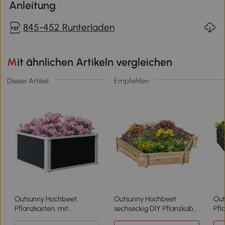
Anleitung
845-452 Runterladen
Mit ähnlichen Artikeln vergleichen
Dieser Artikel
Empfehlen
Outsunny Hochbeet,
Outsunny Hochbeet
Out
Pflanzkasten, mit
sechseckig DIY Pflanzkübel
Pfl
Drainagefunktion, Schutz
Pflanzkasten aus Holz für
Sta