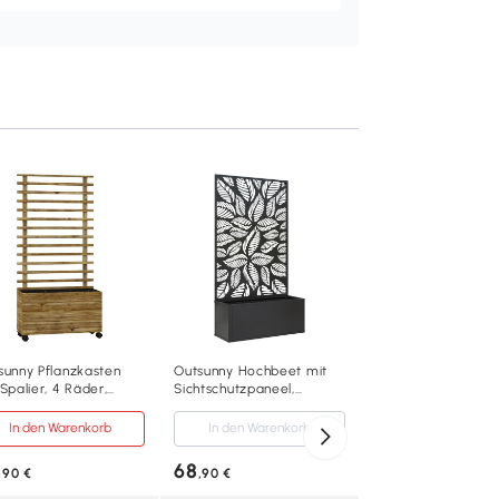
Outsunny Pflanzküb
Rankgitter 3
Pflanzbehälter 22L
Polyrattan und
In den Warenko
Verzinktem Stahl 5
x 107 cm Grau
76
,90 €
867-187V01GG
sunny Pflanzkasten
Outsunny Hochbeet mit
Spalier, 4 Räder,
Sichtschutzpaneel,
Hellgrau
urholz, wetterfeste
Rankengitter, Metall,
kierung, Naturholz, 76
Schwarz
In den Warenkorb
In den Warenkorb
0 x 155 cm
68
,90 €
,90 €
57x30x107cm