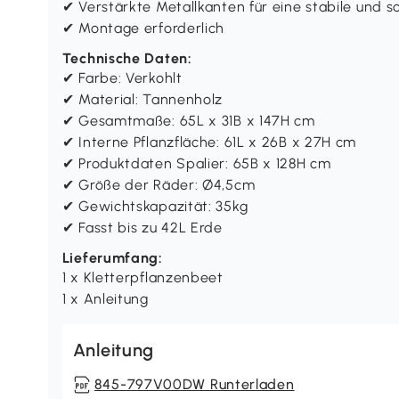
✔ Verstärkte Metallkanten für eine stabile und s
✔ Montage erforderlich
Technische Daten:
✔ Farbe: Verkohlt
✔ Material: Tannenholz
✔ Gesamtmaße: 65L x 31B x 147H cm
✔ Interne Pflanzfläche: 61L x 26B x 27H cm
✔ Produktdaten Spalier: 65B x 128H cm
✔ Größe der Räder: Ø4,5cm
✔ Gewichtskapazität: 35kg
✔ Fasst bis zu 42L Erde
Lieferumfang:
1 x Kletterpflanzenbeet
1 x Anleitung
Anleitung
845-797V00DW Runterladen