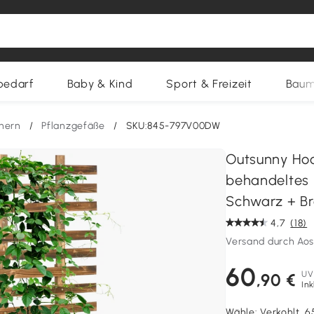
bedarf
Baby & Kind
Sport & Freizeit
Baum
nern
/
Pflanzgefäße
/
SKU:845-797V00DW
Outsunny Hoch
behandeltes 
Schwarz + B
4,7
(18)
Versand durch Ao
60
UV
,90 €
Ink
Wähle:
Verkohlt, 