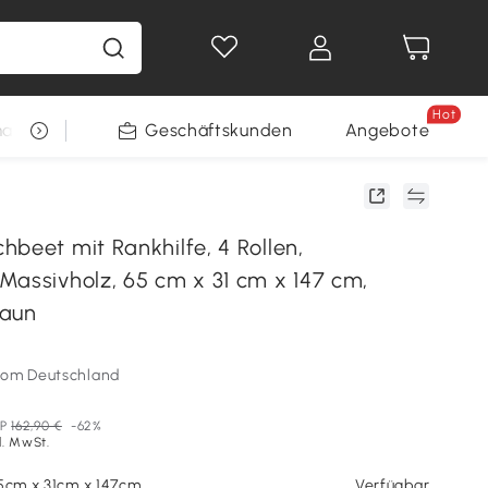
Hot
arkt
Restposten
Geschäftskunden
Gewinnspiele
Angebote
beet mit Rankhilfe, 4 Rollen,
Massivholz, 65 cm x 31 cm x 147 cm,
raun
som Deutschland
P
162,90 €
-62%
l. MwSt.
65cm x 31cm x 147cm
Verfügbar