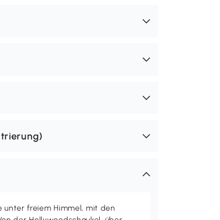
trierung)
e unter freiem Himmel, mit den
on der Hollywoodschaukel, über