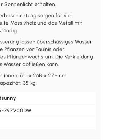
r Sonnenlicht erhalten.
erbeschichtung sorgen für viel
elte Massivholz und das Metall mit
ständig.
sserung lassen überschüssiges Wasser
e Pflanzen vor Fäulnis oder
res Pflanzenwachstum. Die Verkleidung
as Wasser abfließen kann.
 innen: 61L x 26B x 27H cm.
pazität: 35 kg.
tsunny
5-797V00DW