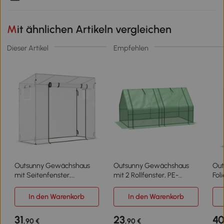
Mit ähnlichen Artikeln vergleichen
Dieser Artikel
Empfehlen
Outsunny Gewächshaus
Outsunny Gewächshaus
Out
mit Seitenfenster,
mit 2 Rollfenster, PE-
Fol
aufrollbare Tür, winddicht,
Gitterfolie,
Gew
Stahlrahmen,
Foliengewächshaus aus
Reg
In den Warenkorb
In den Warenkorb
Kunststoffplane, weiß, 200
Stahl, Treibhaus für Balkon,
Gar
x 76 x 168 cm
Garten, Tomatenhaus
To
31
23
4
,90 €
,90 €
180x90x90cm,
Pfl