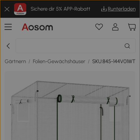
Sichere dir 5% APP-Rabatt
Runterladen
& Gärtnern
/
Folien-Gewächshäuser
/
SKU:845-144V01WT