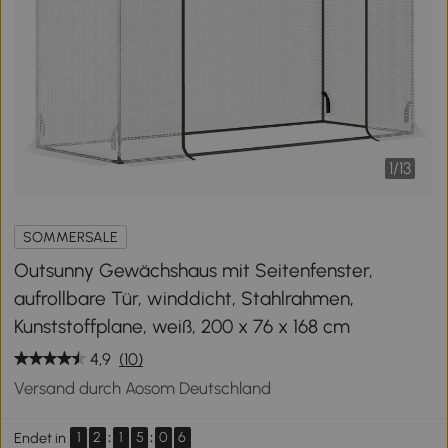
1
/
13
SOMMERSALE
Outsunny Gewächshaus mit Seitenfenster,
aufrollbare Tür, winddicht, Stahlrahmen,
Kunststoffplane, weiß, 200 x 76 x 168 cm
4,9
(10)
Versand durch Aosom Deutschland
1
2
:
1
5
:
0
5
Endet in