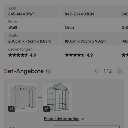
Tomatengewächshaus für
auf
SKU
Gemüse, Blumen, Pflanzen,
Frü
845-144V01WT
845-204V03GN
845
Grün
cm
Farbe
Weiß
Grün
Gr
Maße
200cm x 76cm x 168cm
180cm x 90cm x 90cm
141
Bewertungen
4.9
4.9
Set-Angebote
1
/
2
x1
x1
Produktinformation