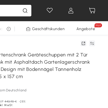
Hot
arkt
Restposten
Geschäftskunden
Gewinnspiele
Angebote
tenschrank Geräteschuppen mit 2 Tür
k mit Asphaltdach Gartenlagerschrank
 Design mit Bodennägel Tannenholz
5 x 157 cm
som Deutschland
VP
443,90 €
-28%
nkl. MwSt.