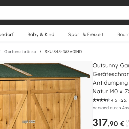
bedarf
Baby & Kind
Sport & Freizeit
Baum
/
Gartenschränke
/
SKU:845-353V01ND
Outsunny Gar
Geräteschran
Antidumping
Natur 140 x 7
4,5
(25)
Versand durch Ao
317
U
,90 €
I