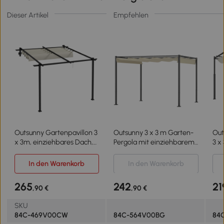
Dieser Artikel
Empfehlen
Outsunny Gartenpavillon 3
Outsunny 3 x 3 m Garten-
Out
x 3m, einziehbares Dach,
Pergola mit einziehbarem
3 x
Wandmontage,
Dach, Pavillon, Baldachin
und
Metallrahmen, Cremeweiß
für Schatten, UPF30+,
Bal
In den Warenkorb
In den Warenkorb
Beige
UPF
Cr
265
242
21
,90 €
,90 €
SKU
84C-469V00CW
84C-564V00BG
84