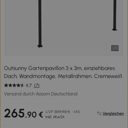
1
/
11
Outsunny Gartenpavillon 3 x 3m, einziehbares
Dach, Wandmontage, Metallrahmen, Cremeweiß
4,7
(7)
Versand durch Aosom Deutschland
265
UVP
309,90 €
-14%
,90 €
Vergleichen
Inkl. MwSt.