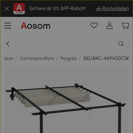
Sichere dir 5% APP-Rabatt
Runterladen
rrasse
/
Gartenpavillons
/
Pergola
/
SKU:84C-469V00CW