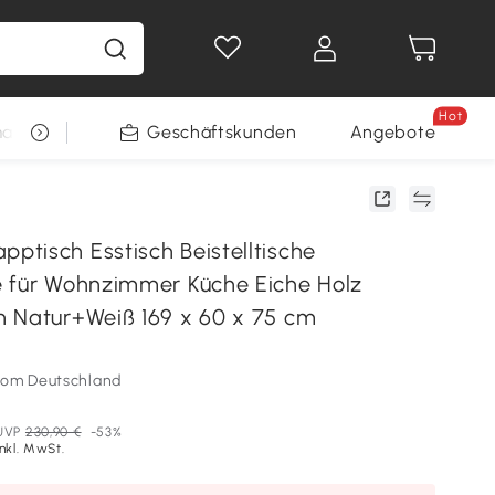
Hot
arkt
Restposten
Geschäftskunden
Gewinnspiele
Angebote
tisch Esstisch Beistelltische
 für Wohnzimmer Küche Eiche Holz
 Natur+Weiß 169 x 60 x 75 cm
som Deutschland
UVP
230,90 €
-53%
Inkl. MwSt.