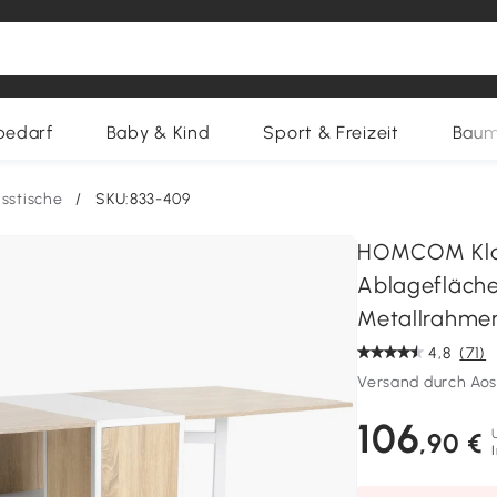
bedarf
Baby & Kind
Sport & Freizeit
Baum
Esstische
/
SKU:833-409
HOMCOM Klapp
Ablagefläche
Metallrahmen
4,8
(71)
Versand durch Ao
106
,90 €