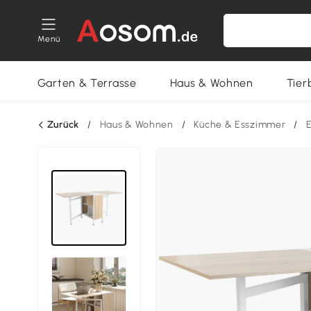
Menü
Garten & Terrasse
Haus & Wohnen
Tier
Zurück
/
Haus & Wohnen
/
Küche & Esszimmer
/