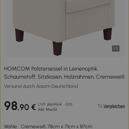
1
/
11
HOMCOM Polstersessel in Leinenoptik,
Schaumstoff, Sitzkissen, Holzrahmen, Cremeweiß
Versand durch Aosom Deutschland
98
UVP
212,90 €
-53%
,90 €
Vergleichen
Inkl. MwSt.
Wähle:
Cremeweiß, 78cm x 71cm x 87cm