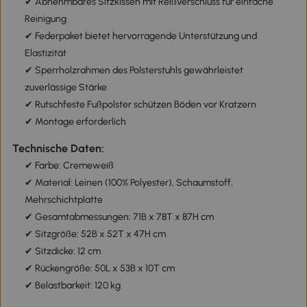
✔ Abnehmbares Sitzkissen mit Reißverschluss für einfache
Reinigung
✔ Federpaket bietet hervorragende Unterstützung und
Elastizität
✔ Sperrholzrahmen des Polsterstuhls gewährleistet
zuverlässige Stärke
✔ Rutschfeste Fußpolster schützen Böden vor Kratzern
✔ Montage erforderlich
Technische Daten:
✔ Farbe: Cremeweiß
✔ Material: Leinen (100% Polyester), Schaumstoff,
Mehrschichtplatte
✔ Gesamtabmessungen: 71B x 78T x 87H cm
✔ Sitzgröße: 52B x 52T x 47H cm
✔ Sitzdicke: 12 cm
✔ Rückengröße: 50L x 53B x 10T cm
✔ Belastbarkeit: 120 kg