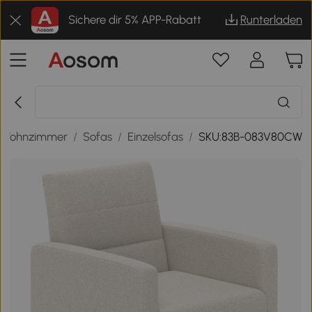
Sichere dir 5% APP-Rabatt
Runterladen
Wohnzimmer
/
Sofas
/
Einzelsofas
/
SKU:83B-083V80CW