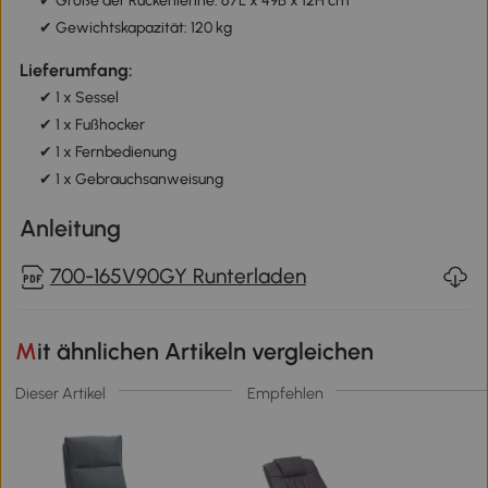
✔ Größe der Rückenlehne: 67L x 49B x 12H cm
✔ Gewichtskapazität: 120 kg
Lieferumfang:
✔ 1 x Sessel
✔ 1 x Fußhocker
✔ 1 x Fernbedienung
✔ 1 x Gebrauchsanweisung
Anleitung
700-165V90GY Runterladen
Mit ähnlichen Artikeln vergleichen
Dieser Artikel
Empfehlen