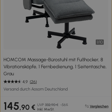
1
/
10
HOMCOM Massage-Bürostuhl mit Fußhocker, 8
Vibrationsköpfe, 1 Fernbedienung, 1 Seitentasche,
Grau
4,9
(26)
Versand durch Aosom Deutschland
145
UVP
332,90 €
-56%
,90 €
Vergleichen
Inkl. MwSt.