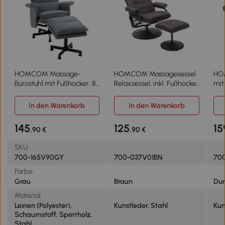
HOMCOM Massage-
HOMCOM Massagesessel
HO
Bürostuhl mit Fußhocker, 8
Relaxsessel, inkl. Fußhocker,
mit
Vibrationsköpfe, 1
10 Vibrationspunkte, 1
Erg
Fernbedienung, 1
Fernbedienung; 77 cm x 84
Vib
In den Warenkorb
In den Warenkorb
Seitentasche, Grau
cm x 95 cm, Braun
Kun
cm,
145
125
15
,90 €
,90 €
SKU
700-165V90GY
700-037V01BN
700
Farbe
Grau
Braun
Dun
Material
Leinen (Polyester),
Kunstleder, Stahl
Kun
Schaumstoff, Sperrholz,
Stahl