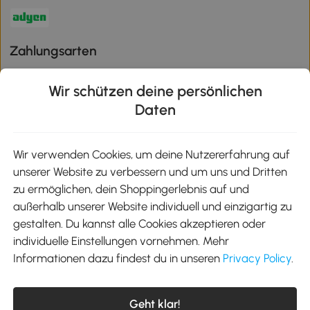
Zahlungsarten
Wir schützen deine persönlichen
Daten
Klimaschutz
Wir verwenden Cookies, um deine Nutzererfahrung auf
unserer Website zu verbessern und um uns und Dritten
Aosom-App
zu ermöglichen, dein Shoppingerlebnis auf und
außerhalb unserer Website individuell und einzigartig zu
gestalten. Du kannst alle Cookies akzeptieren oder
Google Play
individuelle Einstellungen vornehmen. Mehr
Informationen dazu findest du in unseren
Privacy Policy
.
Tel.: +49 40 87408465
Geht klar!
E-Mail:
kontakt@aosom.de