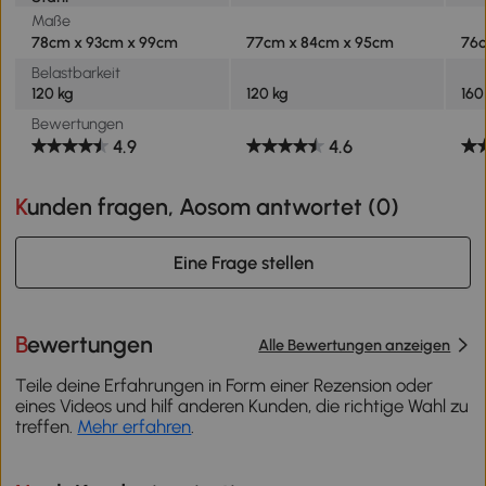
Maße
78cm x 93cm x 99cm
77cm x 84cm x 95cm
76c
Belastbarkeit
120 kg
120 kg
160
Bewertungen
4.9
4.6
Kunden fragen, Aosom antwortet (
0
)
Eine Frage stellen
Bewertungen
Alle Bewertungen anzeigen
Teile deine Erfahrungen in Form einer Rezension oder
eines Videos und hilf anderen Kunden, die richtige Wahl zu
treffen.
Mehr erfahren
.