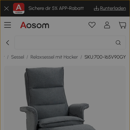
Sichere dir 5% APP-Rabatt
Runterladen
er
/
Sessel
/
Relaxsessel mit Hocker
/
SKU:700-165V90GY