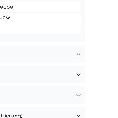
OMCOM
3-066
trierung)