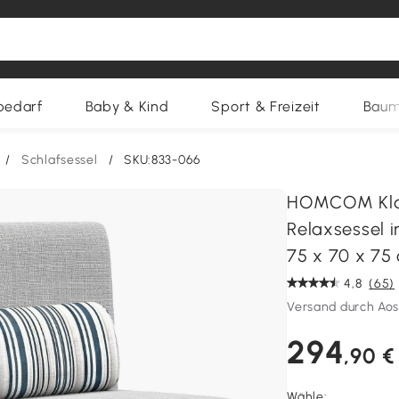
bedarf
Baby & Kind
Sport & Freizeit
Baum
/
Schlafsessel
/
SKU:833-066
HOMCOM Klapp
Relaxsessel i
75 x 70 x 75
4,8
(65)
Versand durch Ao
294
,90 €
Wähle: