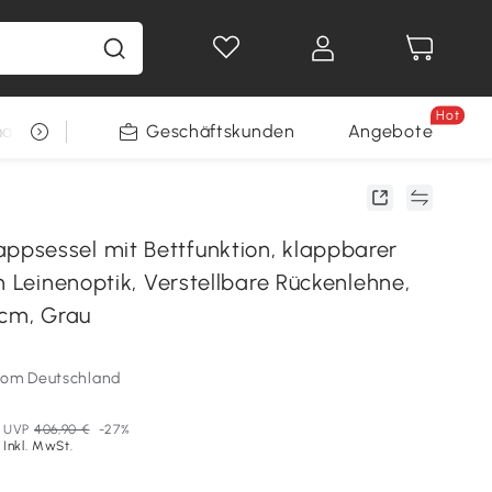
Hot
arkt
Restposten
Geschäftskunden
Gewinnspiele
Angebote
sessel mit Bettfunktion, klappbarer
n Leinenoptik, Verstellbare Rückenlehne,
 cm, Grau
som Deutschland
UVP
406,90 €
-27%
Inkl. MwSt.