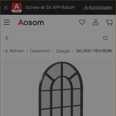
Sichere dir 5% APP-Rabatt
Runterladen
us & Wohnen
/
Dekoration
/
Spiegel
/
SKU:830-784V80BK