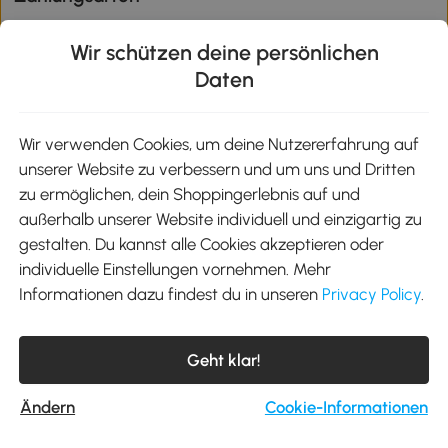
Wir schützen deine persönlichen
Daten
Klimaschutz
Wir verwenden Cookies, um deine Nutzererfahrung auf
unserer Website zu verbessern und um uns und Dritten
Aosom-App
zu ermöglichen, dein Shoppingerlebnis auf und
außerhalb unserer Website individuell und einzigartig zu
gestalten. Du kannst alle Cookies akzeptieren oder
Google Play
individuelle Einstellungen vornehmen. Mehr
Informationen dazu findest du in unseren
Privacy Policy
.
Tel.: +49 40 87408465
Geht klar!
E-Mail:
kontakt@aosom.de
Telefonservice Mo.-Fr. 9:00-17:30 Uhr
MH Handel GmbH, Wendenstraße 309, 20537 Hamburg
Ändern
Cookie-Informationen
© 2012-2026 Alle Rechte vorbehalten.