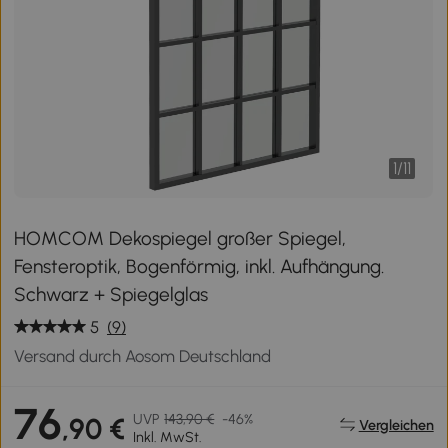
1
/
11
HOMCOM Dekospiegel großer Spiegel,
Fensteroptik, Bogenförmig, inkl. Aufhängung.
Schwarz + Spiegelglas
5
(9)
Versand durch Aosom Deutschland
76
UVP
143,90 €
-46%
,90 €
Vergleichen
Inkl. MwSt.