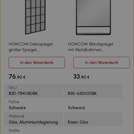
HOMCOM Dekospiegel
HOMCOM Wandspiegel
großer Spiegel,
mit Metallrahmen,
Fensteroptik, Bogenförmig,
abgerundete Kanten, 1
inkl. Aufhängung. Schwarz
Ablagefläche 70 cm x 10,2
In den Warenkorb
In den Warenkorb
+ Spiegelglas
cm x 50 cm Schwarz +
Silber
76
33
,90 €
,90 €
SKU
830-784V80BK
830-633V00BK
Farbe
Schwarz
Schwarz
Material
Glas, Aluminiumlegierung
Eisen, Glas
Maße