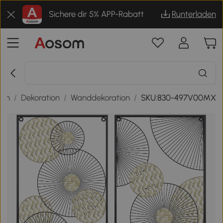
Sichere dir 5% APP-Rabatt
Runterladen
nen
/
Dekoration
/
Wanddekoration
/
SKU:830-497V00MX