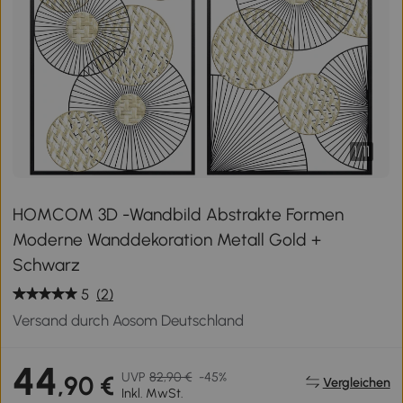
1
/
11
HOMCOM 3D -Wandbild Abstrakte Formen
Moderne Wanddekoration Metall Gold +
Schwarz
5
(2)
Versand durch Aosom Deutschland
44
UVP
82,90 €
-45%
,90 €
Vergleichen
Inkl. MwSt.