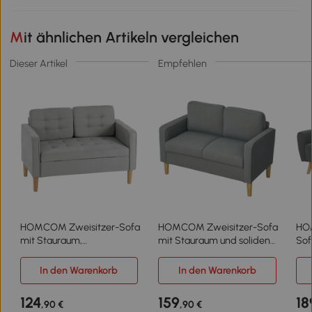
Mit ähnlichen Artikeln vergleichen
Dieser Artikel
Empfehlen
HOMCOM Zweisitzer-Sofa
HOMCOM Zweisitzer-Sofa
HO
mit Stauraum,
mit Stauraum und soliden
Sof
Knopfheftung, Kissen,
Holzbeinen, für
Rüc
Kautschukbaumholz,
Wohnzimmer,
145
In den Warenkorb
In den Warenkorb
117x62x78cm, Hellgrau
Schlafzimmer, 117 x 63 x 79
cm, Hellgrau
124
159
18
,90 €
,90 €