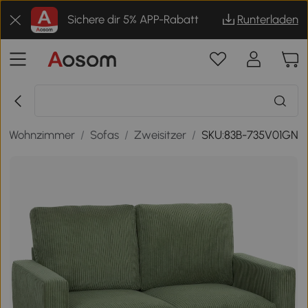
Sichere dir 5% APP-Rabatt
Runterladen
/
Wohnzimmer
/
Sofas
/
Zweisitzer
/
SKU:83B-735V01GN