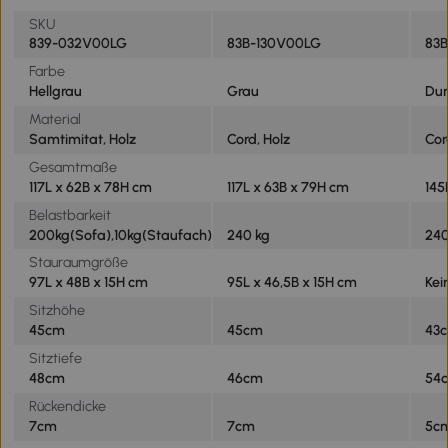
SKU
839-032V00LG
83B-130V00LG
83
Farbe
Hellgrau
Grau
Dun
Material
Samtimitat, Holz
Cord, Holz
Cor
Gesamtmaße
117L x 62B x 78H cm
117L x 63B x 79H cm
145
Belastbarkeit
200kg(Sofa),10kg(Staufach)
240 kg
240
Stauraumgröße
97L x 48B x 15H cm
95L x 46,5B x 15H cm
Kei
Sitzhöhe
45cm
45cm
43
Sitztiefe
48cm
46cm
54
Rückendicke
7cm
7cm
5c