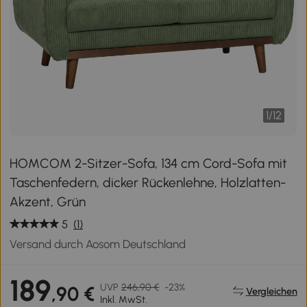
1
/
12
HOMCOM 2-Sitzer-Sofa, 134 cm Cord-Sofa mit
Taschenfedern, dicker Rückenlehne, Holzlatten-
Akzent, Grün
5
(1)
Versand durch Aosom Deutschland
189
UVP
246,90 €
-23%
,90 €
Vergleichen
Inkl. MwSt.