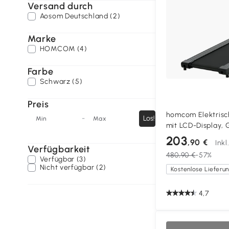
Versand durch
Aosom Deutschland (2)
Marke
HOMCOM (4)
Farbe
Schwarz (5)
Preis
homcom Elektrisch
-
Los!
Min
Max
mit LCD-Display, 
10km/h und 3 Pro
203
,90 €
Ink
W, 123 x 62 x 117 
Verfügbarkeit
480,90 €
-57%
Verfügbar (3)
Nicht verfügbar (2)
4,7