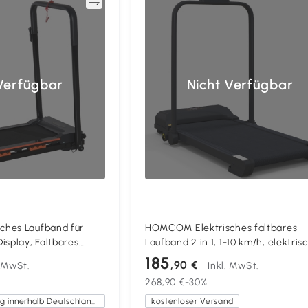
Vergleichen
Vergleich
Verfügbar
Nicht Verfügbar
hes Laufband für
HOMCOM Elektrisches faltbares
isplay, Faltbares
Laufband 2 in 1, 1-10 km/h, elektris
Km/h, Stahl, Schwarz,
Gehband mit Fernbedienung 130 x 
185
,90 €
. MwSt.
Inkl. MwSt.
m
96 cm schwarz
268,90 €
-30%
Kostenlose Lieferung innerhalb Deutschlands
kostenloser Versand