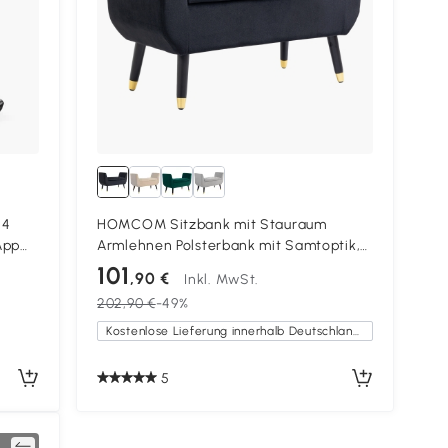
14
HOMCOM Sitzbank mit Stauraum
App
Armlehnen Polsterbank mit Samtoptik,
Sitztruhe mit Holzbeine, Truhenbank für
101
,90 €
Inkl. MwSt.
Wohnzimmer Schlafzimmer Flur 107 x 42
202,90 €
-49%
x 65 cm, Schwarz
Kostenlose Lieferung innerhalb Deutschlands
5