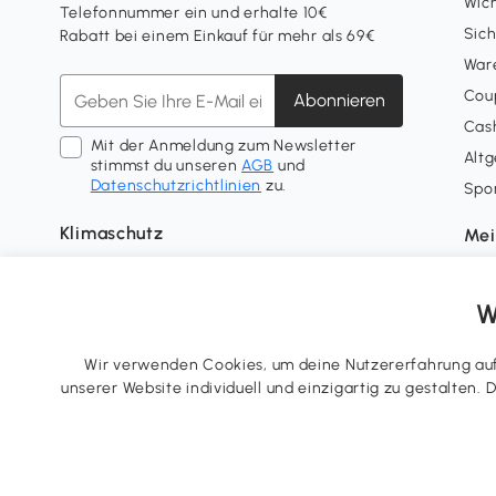
Wich
Telefonnummer ein und erhalte 10€
Sich
Rabatt bei einem Einkauf für mehr als 69€
War
Coup
Abonnieren
Cash
Mit der Anmeldung zum Newsletter
Alt
stimmst du unseren
AGB
und
Datenschutzrichtlinien
zu.
Spo
Klimaschutz
Mei
Lief
Tre
W
Wid
Nutz
Wir verwenden Cookies, um deine Nutzererfahrung auf 
unserer Website individuell und einzigartig zu gestalten.
Tel.: +49 40 87408465
E-Mail:
kontakt@aosom.de