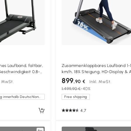
es Laufband, faltbar,
Zusammenklappbares Laufband 1-
Geschwindigkeit 0,8-
km/h, 18% Steigung, HD-Display & 
gramme, Leistung 500
für Zuhause, Home-Gym, Schwarz
899
,90 €
l. MwSt.
Inkl. MwSt.
cm, Schwarz
1.499,90 €
-40%
Kostenlose Lieferung innerhalb Deutschlands
Free shipping
4,7