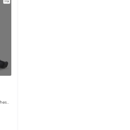
en
ches
59 x