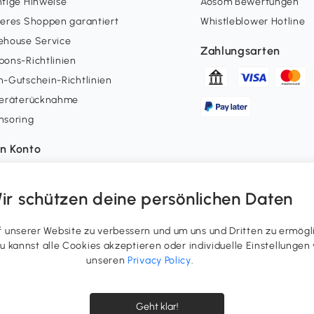
tige Hinweise
Aosom Bewertungen
eres Shoppen garantiert
Whistleblower Hotline
ehouse Service
Zahlungsarten
ons-Richtlinien
-Gutschein-Richtlinien
geräterücknahme
nsoring
n Konto
erstatus
uepunkte
ir schützen deine persönlichen Daten
errufsrecht ausüben
ergenerierte Inhalte
unserer Website zu verbessern und um uns und Dritten zu ermögl
 Du kannst alle Cookies akzeptieren oder individuelle Einstellung
unseren
Privacy Policy
.
Geht klar!