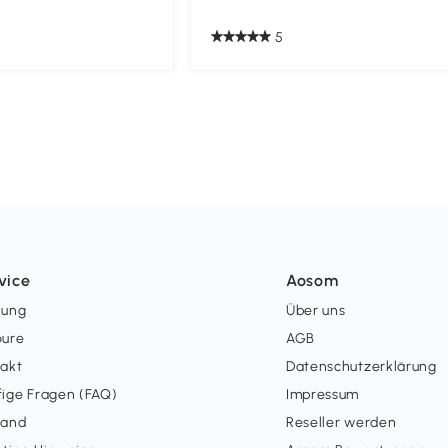
5
vice
Aosom
lung
Über uns
oure
AGB
takt
Datenschutzerklärung
ige Fragen (FAQ)
Impressum
sand
Reseller werden