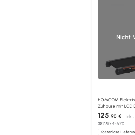
Nicht 
HOMCOM Elektrisc
Zuhause mit LCD D
Fitnessgerät, 1-6 
125
,90 €
Inkl
105 x 56 x 108,5 c
387,90 €
-67%