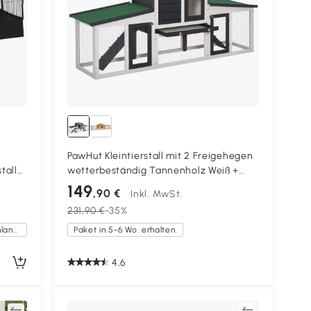
PawHut Kleintierstall mit 2 Freigehegen
tall
wetterbeständig Tannenholz Weiß +
Grün
149
,90 €
Inkl. MwSt.
231,90 €
-35%
Kostenlose Lieferung innerhalb Deutschlands
Paket in 5-6 Wo. erhalten.
4,6