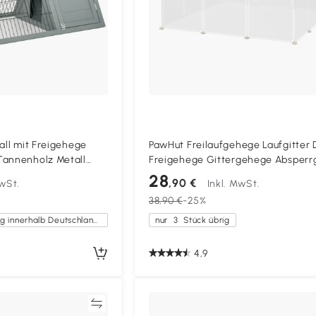
all mit Freigehege
PawHut Freilaufgehege Laufgitter 
Tannenholz Metall
Freigehege Gittergehege Absperrg
Kleine Haustiere Laufstall für Innen
28
,90 €
MwSt.
Inkl. MwSt.
Platten Weiß Metall PP-Harz 105 x 1
38,90 €
-25%
45 cm
Kostenlose Lieferung innerhalb Deutschlands
nur
3
Stück übrig
4,9
Vergleichen
Vergleich