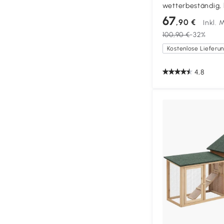
wetterbeständig,
Bodenwanne, 116 c
67
,90 €
Inkl. 
cm, Natur
100,90 €
-32%
4,8