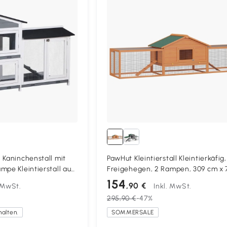
 Kaninchenstall mit
PawHut Kleintierstall Kleintierkäfig,
mpe Kleintierstall aus
Freigehegen, 2 Rampen, 309 cm x 
n Bodenwanne
x 86 cm, Natur + Grün
154
,90 €
. MwSt.
Inkl. MwSt.
Grau
295,90 €
-47%
halten.
SOMMERSALE