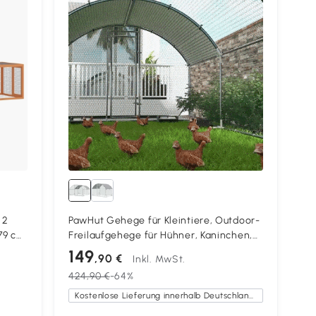
 2
PawHut Gehege für Kleintiere, Outdoor-
79 cm
Freilaufgehege für Hühner, Kaninchen,
Enten, stabile Konstruktion, Stahl und
149
,90 €
Inkl. MwSt.
Oxford-Stoff
424,90 €
-64%
Kostenlose Lieferung innerhalb Deutschlands