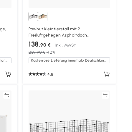
ege,
Pawhut Kleintierstall mit 2
Freiluftgehegen Asphaltdach
hege,
Tannenholz Grau + Schwarz
138
,90 €
Inkl. MwSt.
 100 x
239,90 €
-42%
Kostenlose Lieferung innerhalb Deutschlands
Kostenlose Lieferung innerhalb Deutschlands
4,8
en
Vergleichen