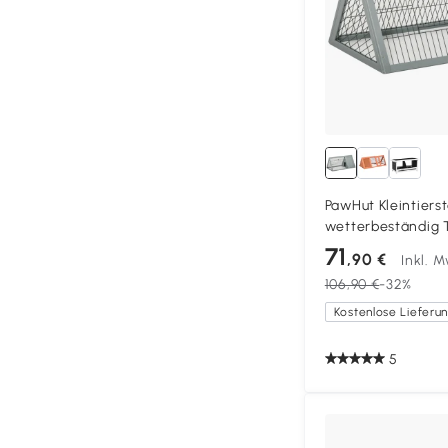
PawHut Kleintierst
wetterbeständig 
Grau
71
,90 €
Inkl. 
106,90 €
-32%
5