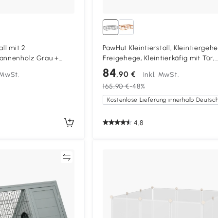
all mit 2
PawHut Kleintierstall, Kleintiergeh
Tannenholz Grau +
Freigehege, Kleintierkäfig mit Tür,
Meerschweinchenstall, Freilaufge
84
,90 €
. MwSt.
Inkl. MwSt.
Kleintierhaus aus Tannenholz, 181 x
165,90 €
-48%
48 cm, Grau
4,8
Vergleichen
Vergleich