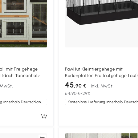
all mit Freigehege
PawHut Kleintiergehege mit
altdach Tannenholz
Bodenplatten Freilaufgehege Laufs
 Natur
mit 12 Paneel, wasserdichte Matte,
45
,90 €
. MwSt.
Inkl. MwSt.
120x60x40 cm, Schwarz
64,90 €
-29%
Kostenlose Lieferung innerhalb Deutschlands