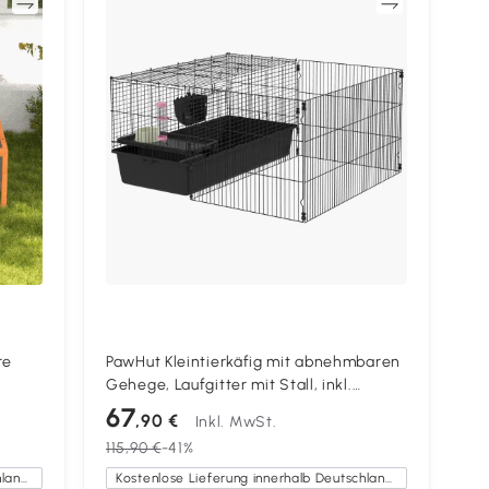
en
Vergleichen
re
PawHut Kleintierkäfig mit abnehmbaren
Gehege, Laufgitter mit Stall, inkl.
Zubehör, Schwarz
67
,90 €
Inkl. MwSt.
115,90 €
-41%
Kostenlose Lieferung innerhalb Deutschlands
Kostenlose Lieferung innerhalb Deutschlands