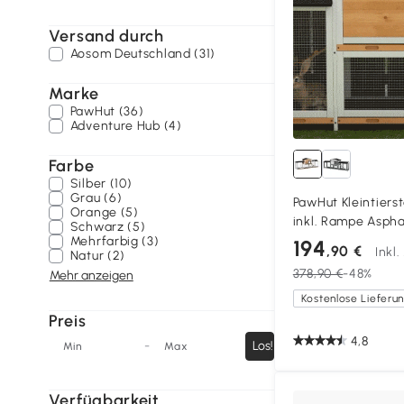
Versand durch
Aosom Deutschland (31)
Marke
PawHut (36)
Adventure Hub (4)
Farbe
Silber (10)
Grau (6)
PawHut Kleintierst
Orange (5)
inkl. Rampe Asph
Schwarz (5)
Schwarz + Weiß +
Mehrfarbig (3)
194
,90 €
Inkl
Natur (2)
378,90 €
-48%
Mehr anzeigen
Preis
4,8
-
Los!
Min
Max
Verfügbarkeit