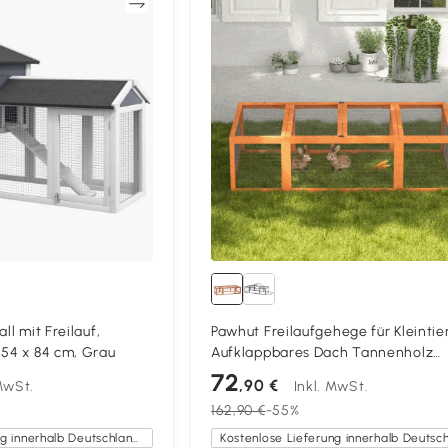
Vergleichen
Vergleich
ll mit Freilauf,
Pawhut Freilaufgehege für Kleintie
 54 x 84 cm, Grau
Aufklappbares Dach Tannenholz
Orange
72
,90 €
 MwSt.
Inkl. MwSt.
162,90 €
-55%
Kostenlose Lieferung innerhalb Deutschlands