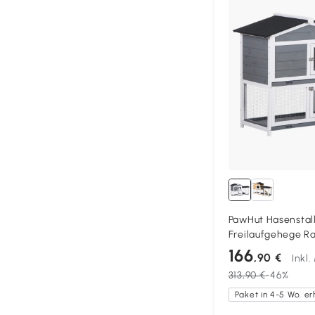
PawHut Hasenstall
Freilaufgehege Ra
Holz mit 2 Etage
166
,90 €
Inkl
157,4x53x93,5cm 
313,90 €
-46%
Paket in 4-5 Wo. er