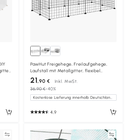
DIY
PawHut Freigehege, Freilaufgehege,
itter
Laufstall mit Metallgitter, flexibel
 12
Kleintiergehege für Kleintiere,
21
,90 €
Inkl. MwSt.
05 x
umformbar Gehege für innen und
36,90 €
-40%
außen, 35 x 35 cm Panel, Schwarz
Kostenlose Lieferung innerhalb Deutschlands
4,9
en
Vergleichen