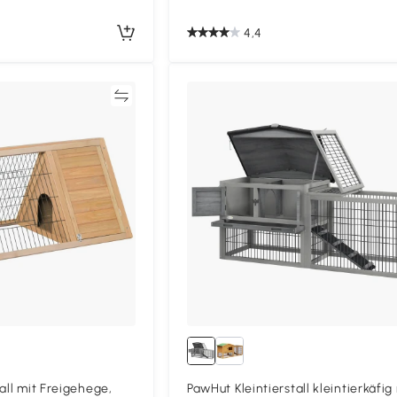
4,4
Vergleichen
Vergleich
all mit Freigehege,
PawHut Kleintierstall kleintierkäfig