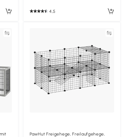
4,5
en
Vergleichen
 mit
PawHut Freigehege, Freilaufgehege,