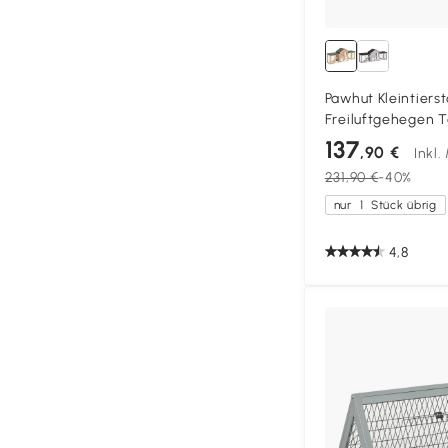
Pawhut Kleintierst
Freiluftgehegen 
Schwarz
137
,90 €
Inkl
231,90 €
-40%
nur
1
Stück übrig
4,8