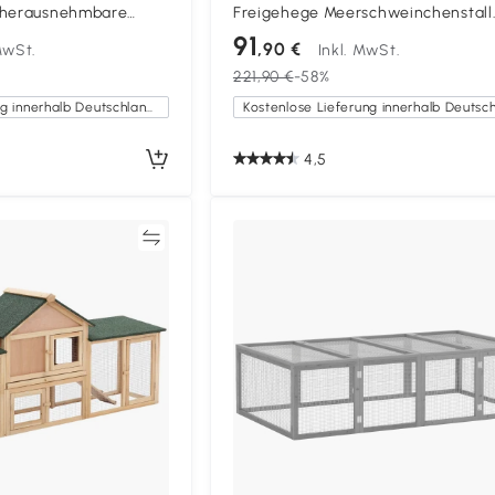
 herausnehmbare
Freigehege Meerschweinchenstall
m x 62,2 cm x 52,5
Freilaufgehege Grau
91
,90 €
MwSt.
Inkl. MwSt.
221,90 €
-58%
Kostenlose Lieferung innerhalb Deutschlands
4,5
Vergleichen
Vergleich