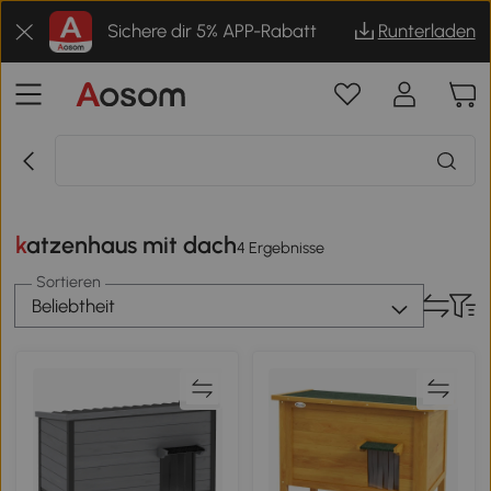
Sichere dir 5% APP-Rabatt
Runterladen
katzenhaus mit dach
4 Ergebnisse
Sortieren
Beliebtheit