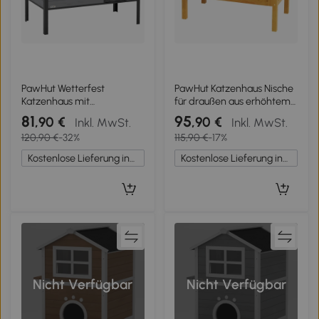
PawHut Wetterfest
PawHut Katzenhaus Nische
Katzenhaus mit
für draußen aus erhöhtem
aufklappbarem Dach
Holz mit klappbarem Dach
81
95
,90 €
,90 €
Inkl. MwSt.
Inkl. MwSt.
herausnehmbarem Boden
isoliert 85 x 50 x 68,5 cm
120,90 €
-32%
115,90 €
-17%
Eingang für 1-2 Katzen bis
naturgrün
12 kg 85x55x70 cm
Kostenlose Lieferung innerhalb Deutschlands
Kostenlose Lieferung innerhalb Deutschlands
Hellgrau
Nicht Verfügbar
Nicht Verfügbar