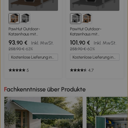
PawHut Outdoor-
PawHut Outdoor-
Katzenhaus mit
Katzenhaus mit
wetterfestem Dach,
wetterfestem Dach,
93
101
,90 €
,90 €
Inkl. MwSt.
Inkl. MwSt.
Fenster, Balkon,
Fenster, Balkon,
258,90 €
-63%
258,90 €
-60%
herausnehmbarem Boden,
herausnehmbarem Boden,
2 Ebenen, für 1-2 Katzen,
2 Ebenen, für 1-2 Katzen,
Kostenlose Lieferung innerhalb Deutschlands
Kostenlose Lieferung innerhalb Deutschlands
Braun
Grau
5
4,7
Fachkenntnisse über Produkte