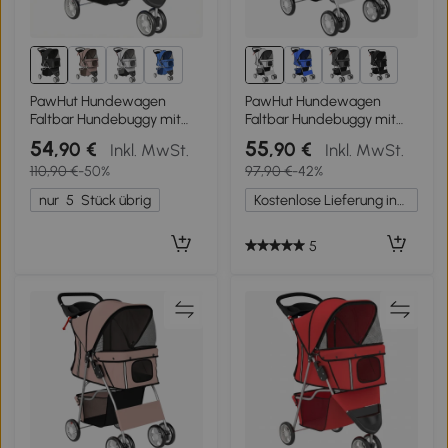
1+
1+
PawHut Hundewagen
PawHut Hundewagen
Faltbar Hundebuggy mit
Faltbar Hundebuggy mit
Aufbewahrungskorb Kissen
Reflektorstreif
54
55
,90 €
,90 €
Inkl. MwSt.
Inkl. MwSt.
Netzfenster Getränkehalter
Aufbewahrungskorb Kissen
110,90 €
-50%
97,90 €
-42%
für kleine Hunde bis 10kg
für kleine Hunde bis 10 kg
Schwarz
77x44x102 cm Grau
nur
5
Stück übrig
Kostenlose Lieferung innerhalb Deutschlands
5