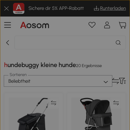
Sichere dir 5% APP-Rabatt
Runterladen
hundebuggy kleine hunde
20 Ergebnisse
Sortieren
Beliebtheit