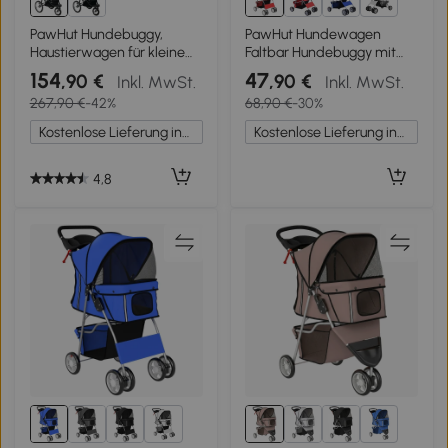
1+
PawHut Hundebuggy,
PawHut Hundewagen
Haustierwagen für kleine
Faltbar Hundebuggy mit
Hunde und Katzen, mit
Reflektorstreif
154
47
,90 €
,90 €
Inkl. MwSt.
Inkl. MwSt.
Aufbewahrungskorb, Ein-
Aufbewahrungskorb Kissen
267,90 €
-42%
68,90 €
-30%
Klick-Faltdesign, Grau
für kleine Hunde bis 10 kg
77x44x102cm Rot
Kostenlose Lieferung innerhalb Deutschlands
Kostenlose Lieferung innerhalb Deutschlands
4,8