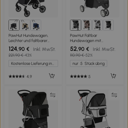
1+
PawHut Hundewagen,
PawHut Faltbar
Leichter und faltbarer
Hundewagen mit
Transportwagen für kleine
verstellbarem Verdeck,
124
52
,90 €
,90 €
Inkl. MwSt.
Inkl. MwSt.
Hunde, waschbares Kissen,
Aufbewahrungskorb, für
221,90 €
-43%
110,90 €
-52%
Netzfenster, Grau
kleine Hunde bis 10kg, 77 x
44 x 102 cm Dunkelgrau
Kostenlose Lieferung innerhalb Deutschlands
nur
5
Stück übrig
4,9
5