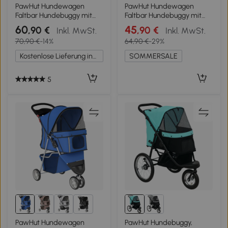
1+
1+
PawHut Hundewagen
PawHut Hundewagen
Faltbar Hundebuggy mit
Faltbar Hundebuggy mit
Reflektorstreif
Aufbewahrungskorb Kissen
60
45
,90 €
,90 €
Inkl. MwSt.
Inkl. MwSt.
Aufbewahrungskorb Kissen
Netzfenster Getränkehalter
70,90 €
-14%
64,90 €
-29%
für kleine Hunde bis 10 kg
für kleine Hunde bis 10kg
77x44x102cm Blau
Kaffee
Kostenlose Lieferung innerhalb Deutschlands
SOMMERSALE
5
1+
PawHut Hundewagen
PawHut Hundebuggy,