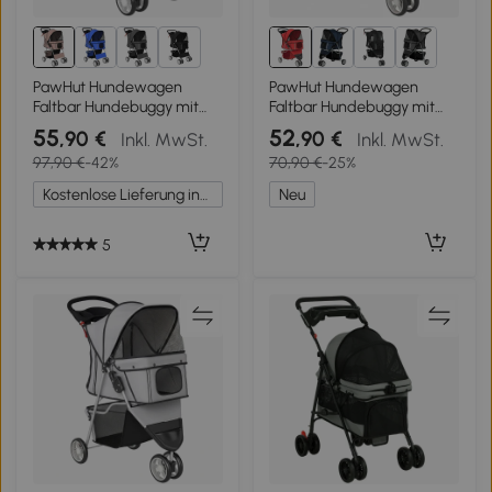
1+
PawHut Hundewagen
PawHut Hundewagen
Faltbar Hundebuggy mit
Faltbar Hundebuggy mit
Reflektorstreif
Aufbewahrungskorb Kissen
55
52
,90 €
,90 €
Inkl. MwSt.
Inkl. MwSt.
Aufbewahrungskorb Kissen
Netzfenster Getränkehalter
97,90 €
-42%
70,90 €
-25%
für kleine Hunde bis 10 kg
für kleine Hunde bis 10kg
77x44x102cm Kaffee
Rot
Kostenlose Lieferung innerhalb Deutschlands
Neu
5