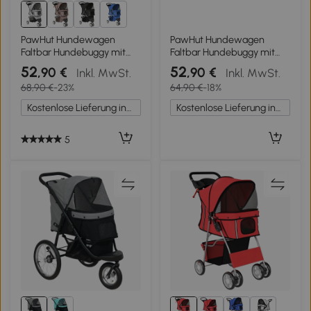
1+
PawHut Hundewagen
PawHut Hundewagen
Faltbar Hundebuggy mit
Faltbar Hundebuggy mit
Aufbewahrungskorb Kissen
Kissen Netzfenstern
52
52
,90 €
,90 €
Inkl. MwSt.
Inkl. MwSt.
Netzfenster Getränkehalter
Getränkehalter 360°
68,90 €
-23%
64,90 €
-18%
für kleine Hunde bis 10kg
drehbare Räder für kleine
Grau
Hunde bis 10kg Grau
Kostenlose Lieferung innerhalb Deutschlands
Kostenlose Lieferung innerhalb Deutschlands
5