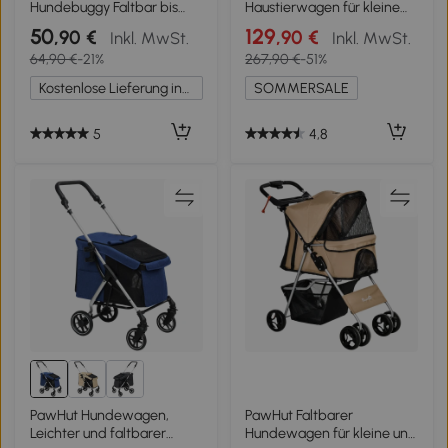
Hundebuggy Faltbar bis
Haustierwagen für kleine
10kg mit
Hunde und Katzen, mit
50
129
,90 €
,90 €
Inkl. MwSt.
Inkl. MwSt.
Aufbewahrungskorb,
Aufbewahrungskorb, Ein-
64,90 €
-21%
267,90 €
-51%
Kissen, Netzfenstern, für
Klick-Faltdesign, Türkis
kleine Hunde,
Kostenlose Lieferung innerhalb Deutschlands
SOMMERSALE
77x44x102cm Blau
5
4,8
PawHut Hundewagen,
PawHut Faltbarer
Leichter und faltbarer
Hundewagen für kleine und