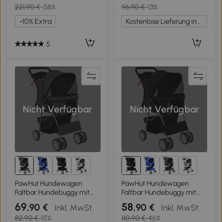
221,90 €
-58%
96,90 €
-13%
Netzfenster, Khaki
Fenstern 67x45x96 cm
Hellgrau
-10% Extra
Kostenlose Lieferung innerhalb Deutschlands
5
Nicht Verfügbar
Nicht Verfügbar
1+
1+
PawHut Hundewagen
PawHut Hundewagen
Faltbar Hundebuggy mit
Faltbar Hundebuggy mit
Reflektorstreif
Reflektorstreif
69
58
,90 €
,90 €
Inkl. MwSt.
Inkl. MwSt.
Aufbewahrungskorb Kissen
Aufbewahrungskorb Kissen
82,90 €
-15%
110,90 €
-46%
für kleine Hunde bis 10 kg
für kleine Hunde bis 10 kg