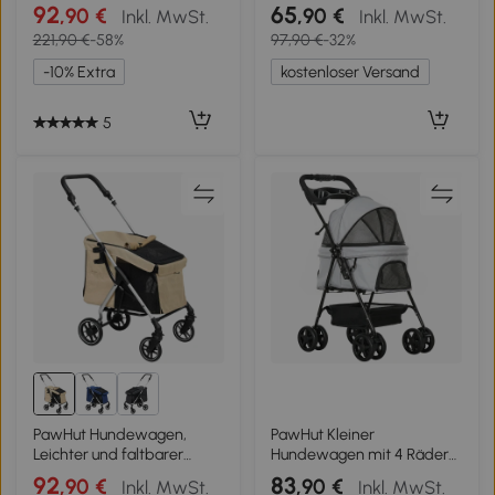
Transportwagen für kleine
Miniaturhunde mit Korb
92
65
,90 €
,90 €
Inkl. MwSt.
Inkl. MwSt.
Hunde, waschbares Kissen,
und Getränkehalter,
221,90 €
-58%
97,90 €
-32%
Netzfenster, Dunkelblau
75x46x94 cm, Braun
-10% Extra
kostenloser Versand
5
PawHut Hundewagen,
PawHut Kleiner
Leichter und faltbarer
Hundewagen mit 4 Rädern,
Transportwagen für kleine
Bremse, Korb, Verdeck,
92
83
,90 €
,90 €
Inkl. MwSt.
Inkl. MwSt.
Hunde, waschbares Kissen,
Sicherheitsgurten und