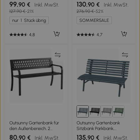
Stil 127L x 60B x 85H cm
Lattendesign,
99
130
,90 €
,90 €
Inkl. MwSt.
Inkl. MwSt.
korrosionsbeständiges
wetterbeständig,
127,90 €
-21%
276,90 €
-52%
Epoxidmetall Braun
Aluminium, 123 x 67 x 79
cm, Schwarz
nur
1
Stück übrig
SOMMERSALE
4,8
4,7
Outsunny Gartenbank für
Outsunny Gartenbank
den Außenbereich, 2
Sitzbank Parkbank,
Personen, Patio-Bank,
Lattendesign,
80
135
,90 €
,90 €
Inkl. MwSt.
Inkl. MwSt.
Schwarz
wetterbeständig,