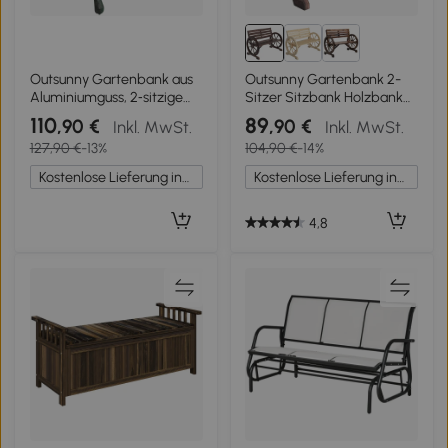
Outsunny Gartenbank aus
Outsunny Gartenbank 2-
Aluminiumguss, 2‑sitzige
Sitzer Sitzbank Holzbank
Außenbank mit Tulpen-
Wagenrad mit Armlehne
110
89
,90 €
,90 €
Inkl. MwSt.
Inkl. MwSt.
Rückenlehne, Sitzfläche
Landhausstil Tannenholz
127,90 €
-13%
104,90 €
-14%
floral, 99x57x78cm,
Braun 105,5 x 59 x 75 cm
antikgrün
Kostenlose Lieferung innerhalb Deutschlands
Kostenlose Lieferung innerhalb Deutschlands
4,8