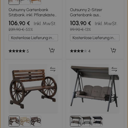
Outsunny Gartenbank
Outsunny 2-Sitzer
Sitzbank, inkl. Pflanzkästen,
Gartenbank aus
Holz, 184 cm x 59 cm x 95
Fichtenholz mit Latten,
106
103
,90 €
,90 €
Inkl. MwSt.
Inkl. MwSt.
cm, Braun
150x57x93 cm, Farbe Teak
239,90 €
-55%
119,90 €
-13%
Kostenlose Lieferung innerhalb Deutschlands
Kostenlose Lieferung innerhalb Deutschlands
5
4