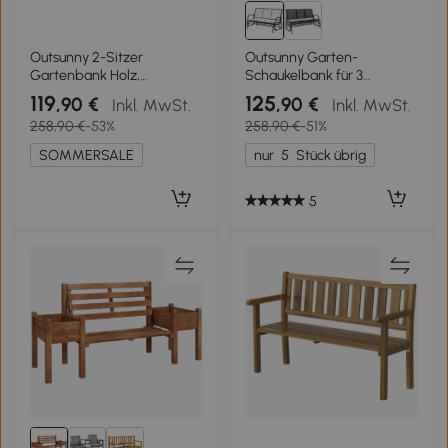
Outsunny 2-Sitzer
Outsunny Garten-
Gartenbank Holz,
Schaukelbank für 3
wetterfest Sitzbank,
Personen aus Metall und
119
125
,90 €
,90 €
Inkl. MwSt.
Inkl. MwSt.
Gartenmöbel mit
atmungsaktivem Netzstoff,
258,90 €
-53%
258,90 €
-51%
Stauraum Armlehnen 128,5
147x75x85cm, Beige
x 52 x 53,5cm, Verkohlt
SOMMERSALE
nur
5
Stück übrig
5