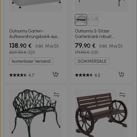
Outsunny Garten-
Outsunny 2-Sitzer
Aufbewahrungsbank aus
Gartenbank robust,
Fichtenholz, Outdoor-
Parkbank rostfrei Sitzbank
138
79
,90 €
,90 €
Inkl. MwSt.
Inkl. MwSt.
Aufbewahrungsbox mit
Bank Gartenmöbel für
207,90 €
-33%
171,90 €
-53%
rutschfesten Füßen
Terrasse, Garten und den
127x56x60cm, Weiß
generellen Außenbereich
kostenloser Versand
SOMMERSALE
107cm x 55,5cm x 90,5cm,
Schwarz
4,7
4,5