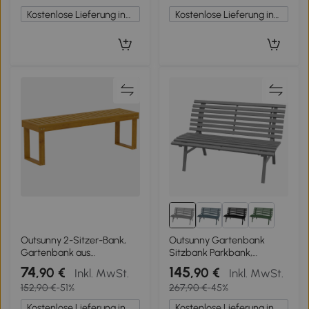
Kostenlose Lieferung innerhalb Deutschlands
Kostenlose Lieferung innerhalb Deutschlands
Outsunny 2-Sitzer-Bank,
Outsunny Gartenbank
Gartenbank aus
Sitzbank Parkbank,
Kiefernholz mit Latten-Sitz,
Lattendesign,
74
145
,90 €
,90 €
Inkl. MwSt.
Inkl. MwSt.
Rustikale Außenbank für
wetterbeständig,
152,90 €
-51%
267,90 €
-45%
Garten, Veranda, Terrasse,
Aluminium, 123 x 67 x 79
Teak
cm, Grau
Kostenlose Lieferung innerhalb Deutschlands
Kostenlose Lieferung innerhalb Deutschlands