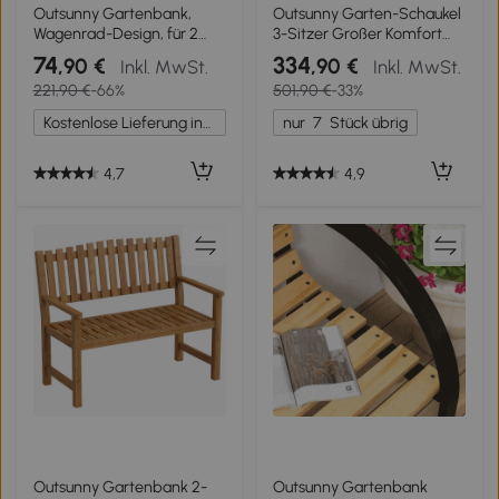
Outsunny Gartenbank,
Outsunny Garten-Schaukel
Wagenrad-Design, für 2
3-Sitzer Großer Komfort
Personen, Naturholz,
Verstellbares Dach Kissen
74
334
,90 €
,90 €
Inkl. MwSt.
Inkl. MwSt.
dunkelbraun, 105,5 x 56 x
Ausziehbare
221,90 €
-66%
501,90 €
-33%
79cm
Tablettspalten
Gesponnenes Polyester
Kostenlose Lieferung innerhalb Deutschlands
nur
7
Stück übrig
Beige
4,7
4,9
Outsunny Gartenbank 2-
Outsunny Gartenbank