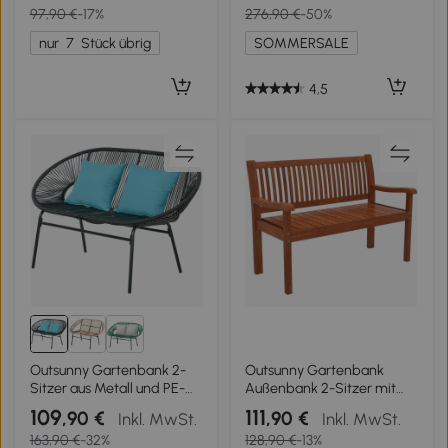
97,90 €
-17%
276,90 €
-50%
Aluminium, 123 x 67 x 79
cm, Blau
nur
7
Stück übrig
SOMMERSALE
4,5
Outsunny Gartenbank 2-
Outsunny Gartenbank
Sitzer aus Metall und PE-
Außenbank 2-Sitzer mit
Rattan-Seil mit 2 Kissen -
wasserdichter Abdeckung
109
111
,90 €
,90 €
Inkl. MwSt.
Inkl. MwSt.
Abmessungen 132L x 72B x
und ergonomischer
163,90 €
-32%
128,90 €
-13%
83H cm - Schwarz
Rückenlehne Holz Hellbraun