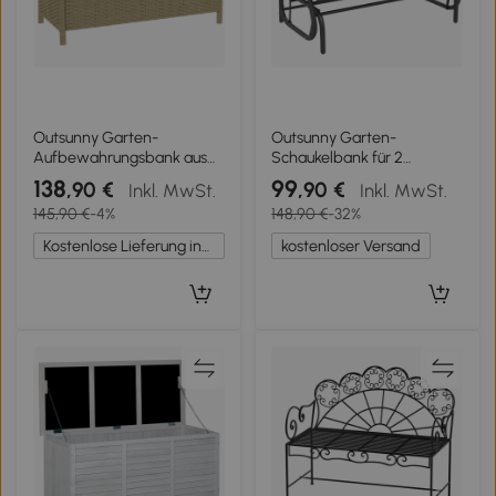
Outsunny Garten-
Outsunny Garten-
Aufbewahrungsbank aus
Schaukelbank für 2
geflochtenem Harz Coffre
Personen aus Metall und
138
99
,90 €
,90 €
Inkl. MwSt.
Inkl. MwSt.
Extérieur 125L mit stabilem
Netzstoff, 120x70x85 cm,
145,90 €
-4%
148,90 €
-32%
Stahlrahmen
Hellbraun
123x70x82cm Khaki
Kostenlose Lieferung innerhalb Deutschlands
kostenloser Versand