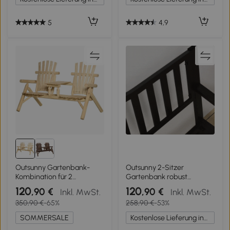
5
4,9
Outsunny Gartenbank-
Outsunny 2-Sitzer
Kombination für 2
Gartenbank robust
Personen, integrierter Tisch,
Parkbank mit
120
120
,90 €
,90 €
Inkl. MwSt.
Inkl. MwSt.
Naturholz, 157 x 88 x 103 cm
ausziehbarem Tisch
350,90 €
-65%
258,90 €
-53%
Sitzbank Bank 240kg
belastbar Terrassenbank
SOMMERSALE
Kostenlose Lieferung innerhalb Deutschlands
mit Rücken- & Armlehnen