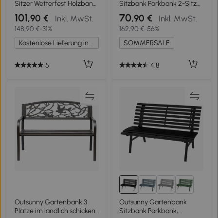
Sitzer Wetterfest Holzbank
Sitzbank Parkbank 2-Sitzer
mit Lamelldesign
Garten Stahl+Kiefernholz
101
70
,90 €
,90 €
Inkl. MwSt.
Inkl. MwSt.
Armlehnen, Holz Sitzbank
Natur B122 x T60 x H83 cm
148,90 €
-31%
162,90 €
-56%
bis 320 kg 112 x 64 x 92 cm
Naturholz
Kostenlose Lieferung innerhalb Deutschlands
SOMMERSALE
5
4,8
Outsunny Gartenbank 3
Outsunny Gartenbank
Plätze im ländlich schicken
Sitzbank Parkbank,