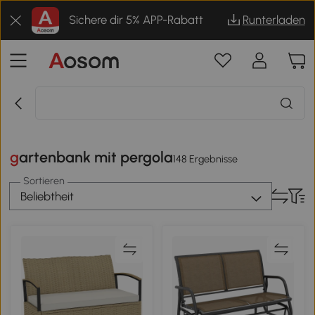
Sichere dir 5% APP-Rabatt
Runterladen
gartenbank mit pergola
148 Ergebnisse
Sortieren
Beliebtheit