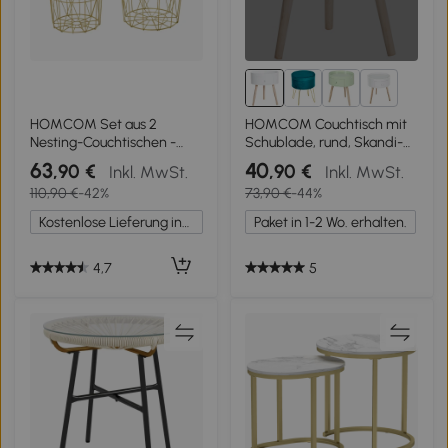
1+
HOMCOM Set aus 2
HOMCOM Couchtisch mit
Nesting-Couchtischen -
Schublade, rund, Skandi-
Runde Beistelltische im
Design, Schutzrand, Holz,
63
40
,90 €
,90 €
Inkl. MwSt.
Inkl. MwSt.
völlig retro-inspirierten Stil
Ø38 x H45 cm, Weiß
110,90 €
-42%
73,90 €
-44%
Bicolor Gestell aus
goldenem Metall MDF-
Kostenlose Lieferung innerhalb Deutschlands
Paket in 1-2 Wo. erhalten.
Tischplatte mit weißem
Marmor-Look
4,7
5