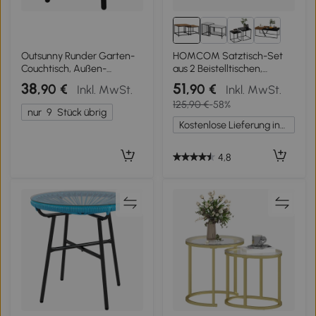
Outsunny Runder Garten-
HOMCOM Satztisch-Set
Couchtisch, Außen-
aus 2 Beistelltischen,
Beistelltisch aus Geflecht
Industrial Design,
38
51
,90 €
,90 €
Inkl. MwSt.
Inkl. MwSt.
mit gehärteter Glasplatte,
schwarzer Stahlrahmen,
125,90 €
-58%
46x46x43cm, natur
Tischplatte in Holzoptik
nur
9
Stück übrig
Kostenlose Lieferung innerhalb Deutschlands
4,8