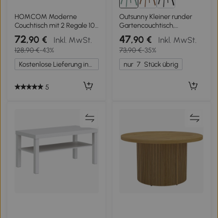
HOMCOM Moderne
Outsunny Kleiner runder
Couchtisch mit 2 Regale 106
Gartencouchtisch,
x 50 x 47 cm Schwarz
Beistelltisch mit
72
47
,90 €
,90 €
Inkl. MwSt.
Inkl. MwSt.
rutschfesten Füßen,
128,90 €
-43%
73,90 €
-35%
Metallrahmen, für Garten,
Ø 70 x 42 cm, grün
Kostenlose Lieferung innerhalb Deutschlands
nur
7
Stück übrig
5