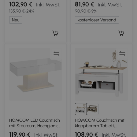
Tischplatte, Stauraum,
Wohnzimmertisch mit
102
81
,90 €
,90 €
Inkl. MwSt.
Inkl. MwSt.
seitliche Regale,
Stauraum, Lamellen-
135,90 €
-24%
90,90 €
-9%
Stahlrahmen, Couchtisch,
Schiebetür, 2 Ablagen,
Eiche
Holzoptik
Neu
kostenloser Versand
HOMCOM LED Couchtisch
HOMCOM Couchtisch mit
mit Stauraum, Hochglanz,
klappbarem Tablett,
Modern, 2 Schubladen &
Wohnzimmertisch mit
119
108
,90 €
,90 €
Inkl. MwSt.
Inkl. MwSt.
Fernbedienung, Weiß
Regalen und verstecktem