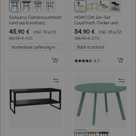
1+
Outsunny Gartencouchtisch
HOMCOM 2er-Set
rund aus Kunstharz
Couchtisch, Ovaler und
Rattanmetall und
runder Kaffeetisch,
45
54
,90 €
,90 €
Inkl. MwSt.
Inkl. MwSt.
gehärtetes Glasplatte Ø 50
stapelbar, Stahl, Ø50 x
80,90 €
-43%
128,90 €
-57%
x 50H cm
50,5H cm, Gold
Kostenlose Lieferung innerhalb Deutschlands
Back to school
4,7