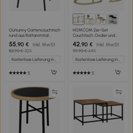
1+
Outsunny Gartencouchtisch
HOMCOM 2er-Set
rund aus Rattanimitat
Couchtisch, Ovaler und
Metall und gehärtetes Glas
runder Kaffeetisch,
55
42
,90 €
,90 €
Inkl. MwSt.
Inkl. MwSt.
Ø 50 x 50 cm Creme
stapelbar, Marmoroptik,
82,90 €
-32%
119,90 €
-64%
Stahl, Ø50 x 50,5 cm, Weiß
Kostenlose Lieferung innerhalb Deutschlands
Kostenlose Lieferung innerhalb Deutschlands
5
5