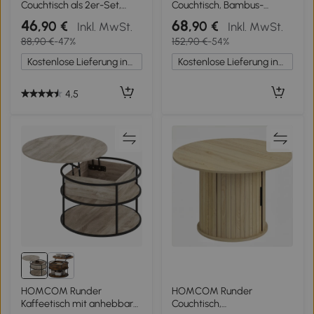
Couchtisch als 2er-Set,
Couchtisch, Bambus-
Metallrahmen, MDF,
Wohnzimmertisch mit
46
68
,90 €
,90 €
Inkl. MwSt.
Inkl. MwSt.
Rundes Design, ineinander
Kreuzfuß, Natur
88,90 €
-47%
152,90 €
-54%
verschiebbar, Schwarz
Kostenlose Lieferung innerhalb Deutschlands
Kostenlose Lieferung innerhalb Deutschlands
4,5
HOMCOM Runder
HOMCOM Runder
Kaffeetisch mit anhebbarer
Couchtisch,