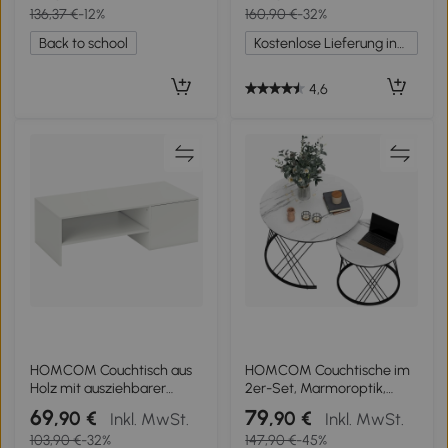
136,37 €
-12%
160,90 €
-32%
Fach, 105 x 50 x 49-62,5 cm
für Wohnzimmer,
Back to school
Kostenlose Lieferung innerhalb Deutschlands
Schlafzimmer, Weiß
4,6
HOMCOM Couchtisch aus
HOMCOM Couchtische im
Holz mit ausziehbarer
2er-Set, Marmoroptik,
Platte und offenem sowie
Spanplatte, Metall, runde
69
79
,90 €
,90 €
Inkl. MwSt.
Inkl. MwSt.
verstecktem Fach,
Kaffeetische für
103,90 €
-32%
147,90 €
-45%
110x52x36 cm, Weiß
Wohnzimmer,