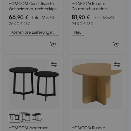
HOMCOM Couchtisch für
HOMCOM Runder
Wohnzimmer, rechteckiger
Couchtisch aus Holz,
Beistelltisch mit 2 Ebenen
Wohnzimmertisch mit
66
81
,90 €
,90 €
Inkl. MwSt.
Inkl. MwSt.
und Ablagefach,
geripptem Fuß, moderner
76,90 €
-13%
94,90 €
-13%
90x45x44,5cm, weiß
Stil, Naturholz-Optik
Kostenlose Lieferung innerhalb Deutschlands
Neu
HOMCOM Moderner
HOMCOM Runder