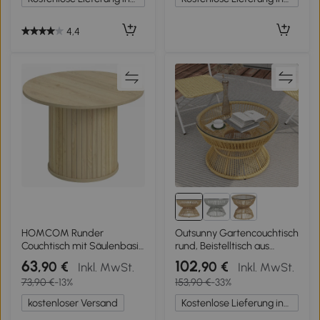
47 cm, Eiche
4,4
HOMCOM Runder
Outsunny Gartencouchtisch
Couchtisch mit Säulenbasis
rund, Beistelltisch aus
und Lamellen für Wohn- &
Rattan-Optik und
63
102
,90 €
,90 €
Inkl. MwSt.
Inkl. MwSt.
Schlafzimmer Ø60x40 cm
gehärteter Glasplatte Ø60
73,90 €
-13%
153,90 €
-33%
Natur
x 37H cm
kostenloser Versand
Kostenlose Lieferung innerhalb Deutschlands