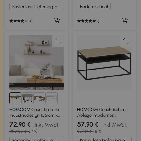
ineinanderstellbar, Weiß
Kostenlose Lieferung innerhalb Deutschlands
Back to school
4
5
HOMCOM Couchtisch im
HOMCOM Couchtisch mit
Industriedesign 105 cm x
Ablage, moderner
60 cm x 42 cm Schwarz +
Industriestil,
72
57
,90 €
,90 €
Inkl. MwSt.
Inkl. MwSt.
Braun
Wohnzimmertisch für
202,90 €
-64%
90,87 €
-36%
Wohnzimmer,
Schlafzimmer, 100 x 59,8 x
Kostenlose Lieferung innerhalb Deutschlands
Kostenlose Lieferung innerhalb Deutschlands