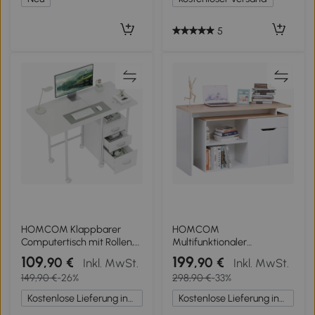
Nussbaum
5
HOMCOM Klappbarer
HOMCOM
Computertisch mit Rollen,
Multifunktionaler
Schreibtisch mit Stauraum,
Computertisch mit viel
109
199
,90 €
,90 €
Inkl. MwSt.
Inkl. MwSt.
3 Schubladen,
Stauraum Doppeltes Fach
149,90 €
-26%
298,90 €
-33%
erweiterbare Plattform,
+ Schublade und Schrank
105x51x75,5 cm, Weiß
aus Holz
Kostenlose Lieferung innerhalb Deutschlands
Kostenlose Lieferung innerhalb Deutschlands