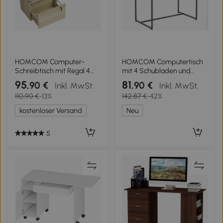
HOMCOM Computer-
HOMCOM Computertisch
Schreibtisch mit Regal 4
mit 4 Schubladen und
Fächer und abschließbarer
Regalen, Schreibtisch 105
95
81
,90 €
,90 €
Inkl. MwSt.
Inkl. MwSt.
Hängeregister-Schublade,
cm, Naturholz
110,90 €
-13%
142,87 €
-42%
126 x 50 x 109 cm, Eiche
und Weiß
kostenloser Versand
Neu
5