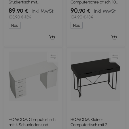
Studiertisch mit
Computerschreibtisch, 100
Tastaturauszug und
x 52 x 75 cm, ausziehbare
89
90
,90 €
,90 €
Inkl. MwSt.
Inkl. MwSt.
Schublade, Computertisch
Tastaturablage,
103,90 €
-13%
104,90 €
-13%
für Arbeitszimmer
Schubladen und Halter für
90x50x100 cm Eiche
Zentraleinheit, weiß
Neu
Neu
HOMCOM Computertisch
HOMCOM Kleiner
mit 4 Schubladen und
Computertisch mit 2