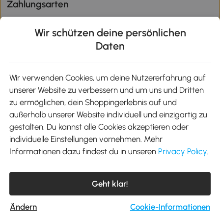
Zahlungsarten
Wir schützen deine persönlichen
Daten
Klimaschutz
Wir verwenden Cookies, um deine Nutzererfahrung auf
unserer Website zu verbessern und um uns und Dritten
Aosom-App
zu ermöglichen, dein Shoppingerlebnis auf und
außerhalb unserer Website individuell und einzigartig zu
gestalten. Du kannst alle Cookies akzeptieren oder
Google Play
individuelle Einstellungen vornehmen. Mehr
Informationen dazu findest du in unseren
Privacy Policy
.
Tel.: +49 40 87408465
Geht klar!
E-Mail:
kontakt@aosom.de
Telefonservice Mo.-Fr. 9:00-17:30 Uhr
MH Handel GmbH, Wendenstraße 309, 20537 Hamburg
Ändern
Cookie-Informationen
© 2012-2026 Alle Rechte vorbehalten.