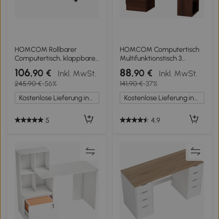
HOMCOM Rollbarer
HOMCOM Computertisch
Computertisch, klappbarer
Multifunktionstisch 3
Schreibtisch mit Schrank
Schubladen 2 Regale Maße
106
88
,90 €
,90 €
Inkl. MwSt.
Inkl. MwSt.
und Schublade,
120L x 49B x 72H cm MDF
245,90 €
-56%
141,90 €
-37%
Spanplatte, Weiß
Walnuss-Optik
Kostenlose Lieferung innerhalb Deutschlands
Kostenlose Lieferung innerhalb Deutschlands
5
4,9