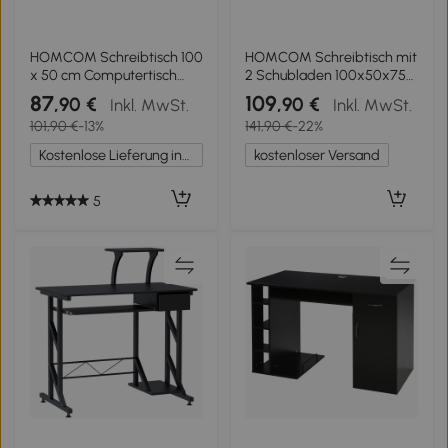
HOMCOM Schreibtisch 100
HOMCOM Schreibtisch mit
x 50 cm Computertisch
2 Schubladen 100x50x75
Bürotisch mit 2
cm Computertisch
87
109
,90 €
,90 €
Inkl. MwSt.
Inkl. MwSt.
Schubladen, für kleine
Stahlbeine für Zuhause
101,90 €
-13%
141,90 €
-22%
Räume, Weiß
Kleine Räume
Hochglanzweiß
Kostenlose Lieferung innerhalb Deutschlands
kostenloser Versand
5