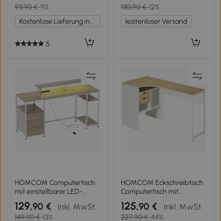
93,90 €
-9%
130,90 €
-12%
E1-Spanplatte
offenes Fach und 2
Metallrahmen Natur 80 x
Schubladen, grau
Kostenlose Lieferung innerhalb Deutschlands
kostenloser Versand
50 x 100 cm
5
HOMCOM Computertisch
HOMCOM Eckschreibtisch
mit einstellbarer LED-
Computertisch mit
Beleuchtung 2 Steckdosen
Schubladen Multi-
129
125
,90 €
,90 €
Inkl. MwSt.
Inkl. MwSt.
USB-Anschlüsse
Rangement in Holzoptik
149,90 €
-13%
227,90 €
-44%
Schubladen Ablagen
Eiche Weiß