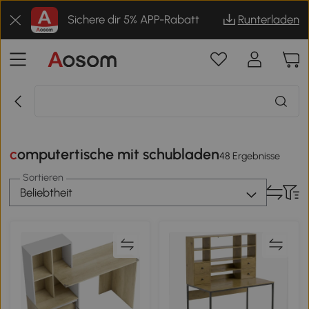
Sichere dir 5% APP-Rabatt
Runterladen
computertische mit schubladen
48 Ergebnisse
Sortieren
Beliebtheit