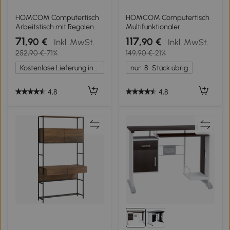
HOMCOM Computertisch
HOMCOM Computertisch
Arbeitstisch mit Regalen
Multifunktionaler
und Schubladen
Schreibtisch mit Regalen,
71
117
,90 €
,90 €
Inkl. MwSt.
Inkl. MwSt.
Schreibtisch Bürotisch
Schublade, Tastaturablage
252,90 €
-71%
149,90 €
-21%
Platzsparend stabil Metall
aus MDF 120 x 60 x 74 cm -
MDF Schwarz 90 x 50 x 95
Schwarz
Kostenlose Lieferung innerhalb Deutschlands
nur
8
Stück übrig
cm
4,8
4,8