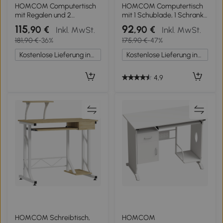
HOMCOM Computertisch
HOMCOM Computertisch
mit Regalen und 2
mit 1 Schublade, 1 Schrank,
Schubladen für das Home
1 Tastaturablage,
115
92
,90 €
,90 €
Inkl. MwSt.
Inkl. MwSt.
Office, 185 cm hoch, Braun
Schreibtisch. Bürotisch,
181,90 €
-36%
175,90 €
-47%
Holzoptik
MDF Schwarznuss+Silber
Kostenlose Lieferung innerhalb Deutschlands
Kostenlose Lieferung innerhalb Deutschlands
4,9
HOMCOM Schreibtisch,
HOMCOM