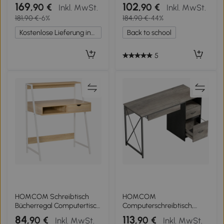
Schrank, 140 cm
Schubladen, Schreibtisch
169
102
,90 €
,90 €
Inkl. MwSt.
Inkl. MwSt.
Schreibtisch für
mit großer Arbeitsfläche
181,90 €
-6%
184,90 €
-44%
Arbeitszimmer, Weiß
120 x 60 x 77 cm Schwarz
Holzoptik
Kostenlose Lieferung innerhalb Deutschlands
Back to school
5
HOMCOM Schreibtisch
HOMCOM
Bücherregal Computertisch
Computerschreibtisch,
Bürotisch mit Schublade
120×50cm, Schreibtisch mit
84
113
,90 €
,90 €
Inkl. MwSt.
Inkl. MwSt.
und Regal großer Stauraum
Stauraum, Tastaturablage,