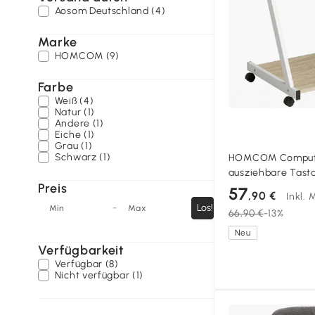
Aosom Deutschland (4)
Marke
HOMCOM (9)
Farbe
Weiß (4)
Natur (1)
Andere (1)
Eiche (1)
Grau (1)
Schwarz (1)
HOMCOM Computert
ausziehbare Tasta
Preis
Rovere
57
,90 €
Inkl.
-
Los!
Min
Max
66,90 €
-13%
Neu
Verfügbarkeit
Verfügbar (8)
Nicht verfügbar (1)