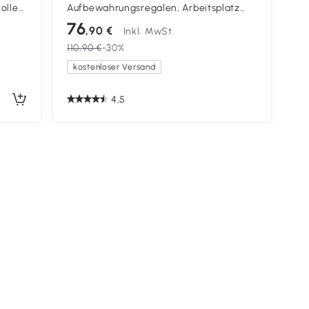
Rollen
Aufbewahrungsregalen, Arbeitsplatz
 x 69
und Tastaturablage, 80x50x130cm, Weiß
76
,90 €
Inkl. MwSt.
110,90 €
-30%
kostenloser Versand
4,5