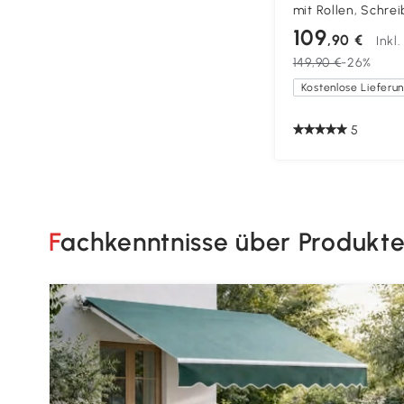
mit Rollen, Schrei
Schubladen, erwei
109
,90 €
Inkl
105x51x75,5 cm, W
149,90 €
-26%
5
Fachkenntnisse über Produkt