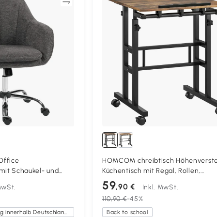
Vergleichen
Vergleich
ffice
HOMCOM chreibtisch Höhenverste
 mit Schaukel- und
Küchentisch mit Regal, Rollen,
puterstuhl mit Rollen
Computertisch Rustikal Braun 60 x 
59
,90 €
MwSt.
Inkl. MwSt.
Grau
70,5-120 cm
110,90 €
-45%
Kostenlose Lieferung innerhalb Deutschlands
Back to school