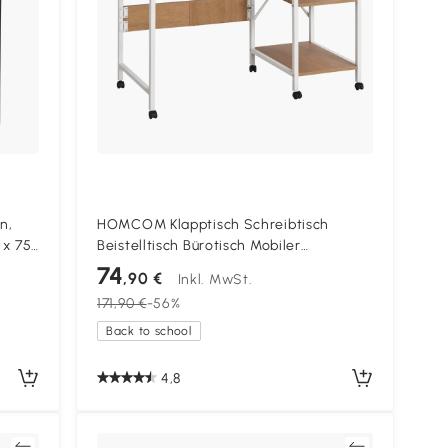
n,
HOMCOM Klapptisch Schreibtisch
 x 75
Beistelltisch Bürotisch Mobiler
Computertisch mit Rollen MDF Natur 107
74
,90 €
Inkl. MwSt.
x 55 x 76 cm
171,90 €
-56%
Back to school
4,8