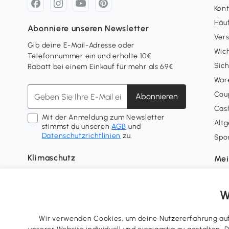
Kon
Häuf
Abonniere unseren Newsletter
Ver
Gib deine E-Mail-Adresse oder
Wich
Telefonnummer ein und erhalte 10€
Sich
Rabatt bei einem Einkauf für mehr als 69€
War
Coup
Abonnieren
Cash
Mit der Anmeldung zum Newsletter
Alt
stimmst du unseren
AGB
und
Datenschutzrichtlinien
zu.
Spo
Klimaschutz
Mei
Lief
Tre
W
Wid
Nutz
Wir verwenden Cookies, um deine Nutzererfahrung auf 