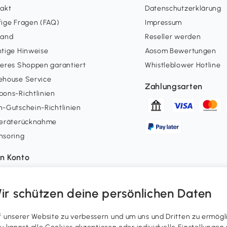
takt
Datenschutzerklärung
ige Fragen (FAQ)
Impressum
sand
Reseller werden
tige Hinweise
Aosom Bewertungen
eres Shoppen garantiert
Whistleblower Hotline
ehouse Service
Zahlungsarten
ons-Richtlinien
-Gutschein-Richtlinien
geräterücknahme
nsoring
n Konto
erstatus
uepunkte
ir schützen deine persönlichen Daten
errufsrecht ausüben
ergenerierte Inhalte
unserer Website zu verbessern und um uns und Dritten zu ermögl