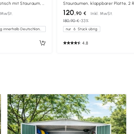
btisch mit Stauraum, 3
Stauräumen, klappbarer Platte, 2 
terbare Plattform,
für Schlafzimmer, Wohnzimmer, 80
120
,90 €
. MwSt.
Inkl. MwSt.
eiß
x 153 cm, Weiß
180,90 €
-33%
Kostenlose Lieferung innerhalb Deutschlands
nur
6
Stück übrig
4,8
e