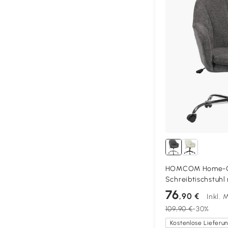
HOMCOM Home-O
Schreibtischstuhl
Drehfunktion, Com
76
,90 €
Inkl. 
für Erwachsene, 
109,90 €
-30%