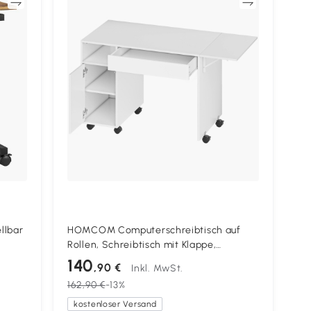
en
Vergleichen
llbar
HOMCOM Computerschreibtisch auf
Rollen, Schreibtisch mit Klappe,
60 x
Schublade, Schrank und Fach, 130 x 58
140
,90 €
Inkl. MwSt.
cm, Weiß
162,90 €
-13%
kostenloser Versand