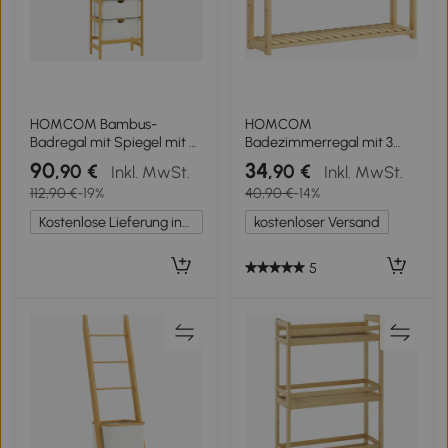
HOMCOM Bambus-
HOMCOM
Badregal mit Spiegel mit 4
Badezimmerregal mit 3
Haken, 2 offenen
verstellbaren Regalen in 5
90
34
,90 €
,90 €
Inkl. MwSt.
Inkl. MwSt.
Regalböden und 2
Positionen, aus Bambus,
112,90 €
-19%
40,90 €
-14%
Stoffschubladen
60x15x50 cm, Farbe
48,5x30x170 cm Natur
Naturholz
Kostenlose Lieferung innerhalb Deutschlands
kostenloser Versand
5