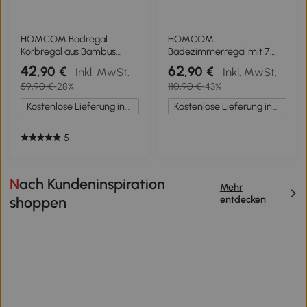
HOMCOM Badregal
HOMCOM
Korbregal aus Bambus
Badezimmerregal mit 7
Standregal Badezimmer
Ebenen, Badregal aus
42
62
,90 €
,90 €
Inkl. MwSt.
Inkl. MwSt.
Regal 3 Staufächer Weiß
Bambus, wasserfest,
59,90 €
-28%
110,90 €
-43%
robust, 180 cm
Kostenlose Lieferung innerhalb Deutschlands
Kostenlose Lieferung innerhalb Deutschlands
5
Nach Kundeninspiration
Mehr
entdecken
shoppen