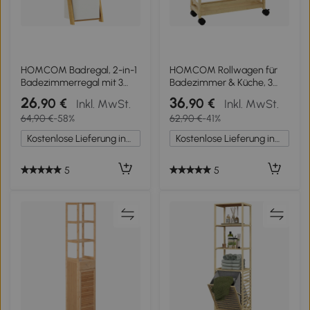
HOMCOM Badregal, 2-in-1
HOMCOM Rollwagen für
Badezimmerregal mit 3
Badezimmer & Küche, 3
Stangen, abnehmbarer
Ebenen, 100% Bambus,
26
36
,90 €
,90 €
Inkl. MwSt.
Inkl. MwSt.
48L-Wäschekorb, Bambus,
wasserfest
64,90 €
-58%
62,90 €
-41%
43 x 35 x 133 cm,
Cremeweiß
Kostenlose Lieferung innerhalb Deutschlands
Kostenlose Lieferung innerhalb Deutschlands
5
5