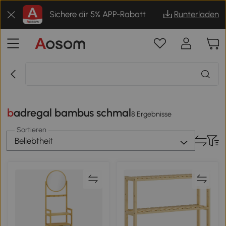
Sichere dir 5% APP-Rabatt
Runterladen
badregal bambus schmal
8 Ergebnisse
Sortieren
Beliebtheit