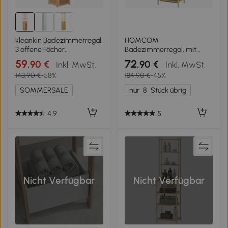
kleankin Badezimmerregal,
HOMCOM
3 offene Fächer,
Badezimmerregal, mit
Schublade, Lamellentür,
Wäschesammler, 3
59
72
,90 €
,90 €
Inkl. MwSt.
Inkl. MwSt.
Bambus, 32 x 30 x 163 cm
Regalböden,
143,90 €
-58%
134,90 €
-45%
Bambusrahmen,
44x33x160cm, Natur
SOMMERSALE
nur
8
Stück übrig
4,9
5
Nicht Verfügbar
Nicht Verfügbar