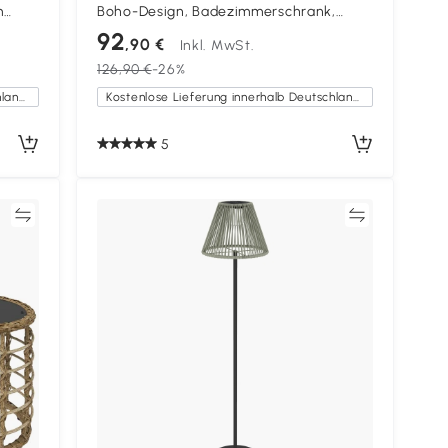
m
Boho-Design, Badezimmerschrank,
tzt
Rattan-Elemente, mit U-Ausschnitt,
92
,90 €
Inkl. MwSt.
Eiche
126,90 €
-26%
Kostenlose Lieferung innerhalb Deutschlands
Kostenlose Lieferung innerhalb Deutschlands
5
en
Vergleichen