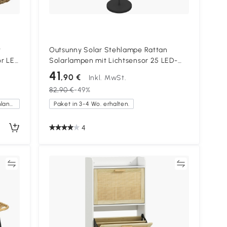
t
Outsunny Solar Stehlampe Rattan
or LED
Solarlampen mit Lichtsensor 25 LED-
Lichte Solarleuchte im Boho-Stil Ø33 x
41
,90 €
Inkl. MwSt.
135 cm
82,90 €
-49%
Kostenlose Lieferung innerhalb Deutschlands
Paket in 3-4 Wo. erhalten.
4
en
Vergleichen