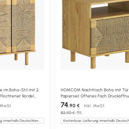
im Boho-Stil mit 2
HOMCOM Nachttisch Boho mit Tür
flochtener Kordel
Papierseil Offenes Fach Drucköffn
legeboden Push-to-
45x39x50 cm Eiche
74
,90 €
. MwSt.
Inkl. MwSt.
x78 cm
82,90 €
-9%
Kostenlose Lieferung innerhalb Deutschlands