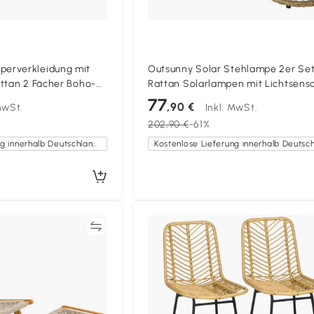
erverkleidung mit
Outsunny Solar Stehlampe 2er Se
ttan 2 Fächer Boho-
Rattan Solarlampen mit Lichtsens
immer Schlafzimmer
Solarleuchte im Boho-Stil IP44
77
,90 €
MwSt.
Inkl. MwSt.
202,90 €
-61%
Kostenlose Lieferung innerhalb Deutschlands
Vergleichen
Vergleich