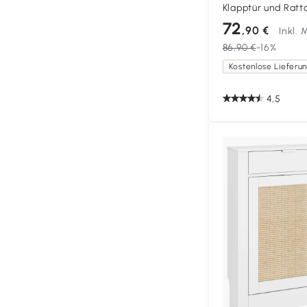
Klapptür und Ratt
für Wohnzimmer, 
72
,90 €
Inkl.
86,90 €
-16%
4,5