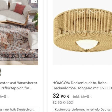
Vergleichen
Vergleich
ster und Waschbarer
HOMCOM Deckenleuchte, Boho-
rzflorteppich für
Deckenlampe Hängend mit G9 LED
Schlafzimmer,
Fassung, Lampenschirm aus Hanfse
32
,90 €
 MwSt.
Inkl. MwSt.
n
Rund
82,90 €
-60%
Kostenlose Lieferung innerhalb Deutschlands