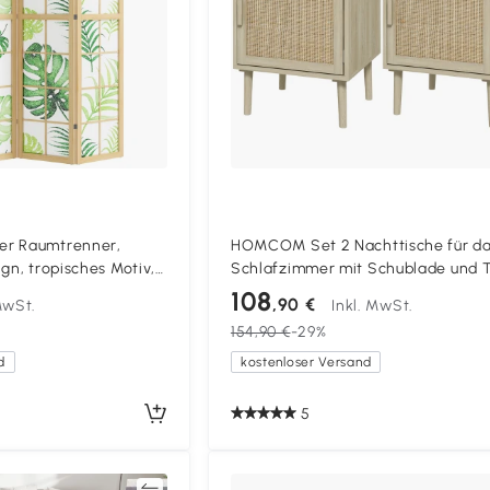
er Raumtrenner,
HOMCOM Set 2 Nachttische für d
gn, tropisches Motiv,
Schlafzimmer mit Schublade und T
mteiler, Holzrahmen,
Rattan-Boho-Stil, Farbe Holz
108
,90 €
MwSt.
Inkl. MwSt.
154,90 €
-29%
d
kostenloser Versand
5