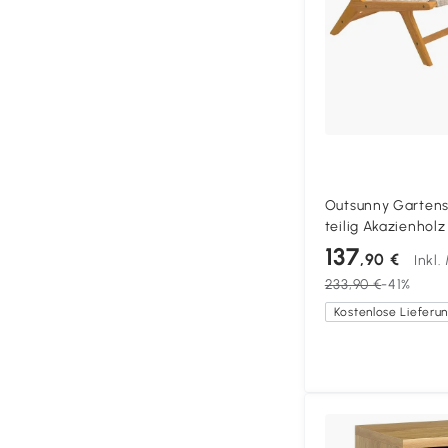
Outsunny Gartens
teilig Akazienhol
mit Rattan-Sitz Bo
137
,90 €
Inkl
Füße
233,90 €
-41%