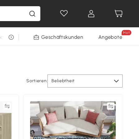
Hot
arkt
Restposten
Geschäftskunden
Gewinnspiele
Angebote
Sortieren:
Beliebtheit
en
Vergleichen