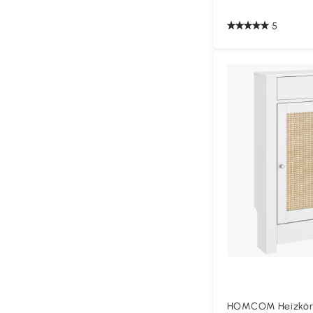
5
HOMCOM Heizkörp