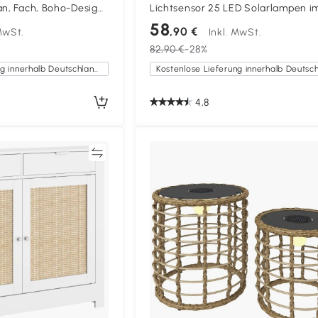
an, Fach, Boho-Design,
Lichtsensor 25 LED Solarlampen i
Schlafzimmer, Weiß
Boho-Stil IP44 Spritzwassergeschü
58
,90 €
 MwSt.
Inkl. MwSt.
Schwarz+Grau
82,90 €
-28%
Kostenlose Lieferung innerhalb Deutschlands
4,8
Vergleichen
Vergleich