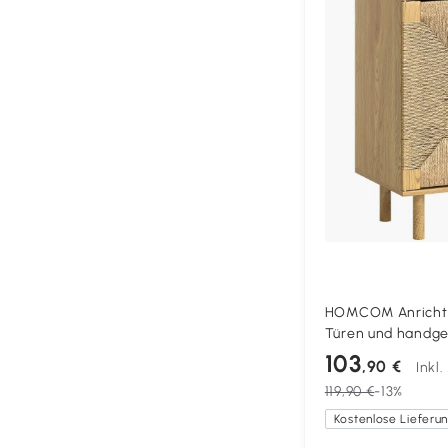
HOMCOM Anrichte 
Türen und handge
Verstellbarer Ein
103
,90 €
Inkl
open Eiche 60x40
119,90 €
-13%