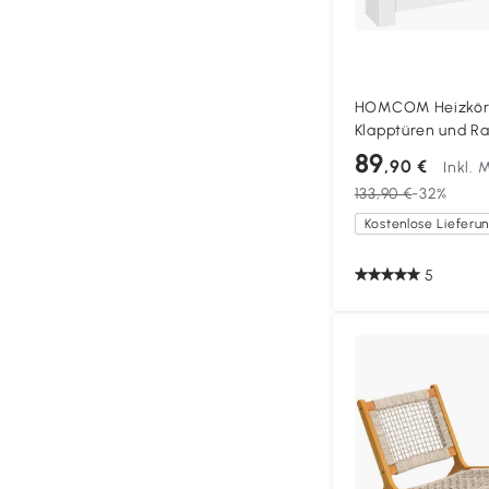
HOMCOM Heizkörp
Klapptüren und Ra
Design für Wohnz
89
,90 €
Inkl. 
Weiß
133,90 €
-32%
5