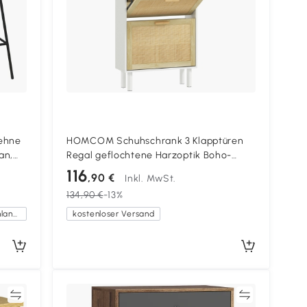
ehne
HOMCOM Schuhschrank 3 Klapptüren
an,
Regal geflochtene Harzoptik Boho-
 102
Design 65 x 24,5 x 153 cm weiß
116
,90 €
Inkl. MwSt.
134,90 €
-13%
Kostenlose Lieferung innerhalb Deutschlands
kostenloser Versand
en
Vergleichen