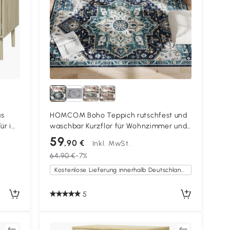
as
HOMCOM Boho Teppich rutschfest und
ür im
waschbar Kurzflor für Wohnzimmer und
Schlafzimmer, 230x160 cm, Mehrfarbig
59
,90 €
Inkl. MwSt.
64,90 €
-7%
Kostenlose Lieferung innerhalb Deutschlands
5