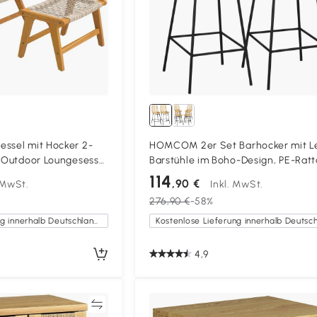
essel mit Hocker 2-
HOMCOM 2er Set Barhocker mit L
z Outdoor Loungesessel
Barstühle im Boho-Design, PE-Ratt
ho-Stil verstellbare
inkl. Fußtstütze, 42,5 cm x 52 cm x
114
,90 €
. MwSt.
Inkl. MwSt.
cm, Gelb + Schwarz
276,90 €
-58%
Kostenlose Lieferung innerhalb Deutschlands
4,9
Vergleichen
Vergleich