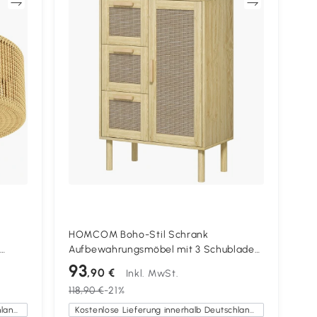
en
Vergleichen
HOMCOM Boho-Stil Schrank
Aufbewahrungsmöbel mit 3 Schubladen
il
und 3 Regalen, geflochtene Rattanfront,
93
,90 €
Inkl. MwSt.
kompakt, 55 x 30 x 82 cm
118,90 €
-21%
Kostenlose Lieferung innerhalb Deutschlands
Kostenlose Lieferung innerhalb Deutschlands