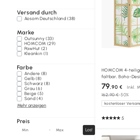
Versand durch
Aosom Deutschland (38)
Marke
Outsunny (33)
HOMCOM (29)
PawHut (2)
Kleankin (1)
Farbe
HOMCOM 4-teilig
Andere (8)
faltbar, Boho-Desi
Gelb (8)
freistehender Rau
Schwarz (8)
79
,90 €
Inkl. 
Grau (6)
Grün
Beige (5)
162,90 €
-50%
Sand (4)
kostenloser Versan
Mehr anzeigen
5
Preis
-
Los!
Min
Max