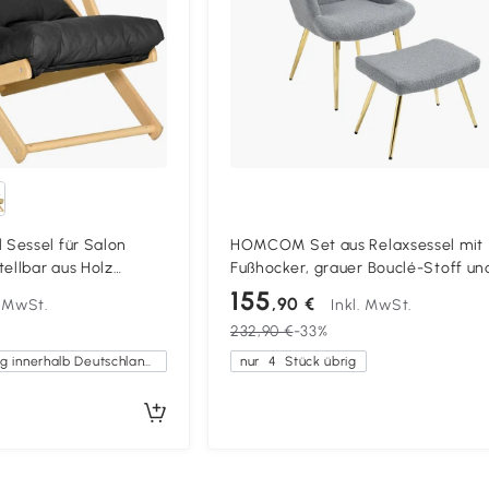
Sessel für Salon
HOMCOM Set aus Relaxsessel mit
tellbar aus Holz
Fußhocker, grauer Bouclé-Stoff un
sel mit dick
goldfarbene Metallbeine, hohe
155
,90 €
. MwSt.
Inkl. MwSt.
ppkissen
Rückenlehne, großer Komfort
232,90 €
-33%
Kostenlose Lieferung innerhalb Deutschlands
nur
4
Stück übrig