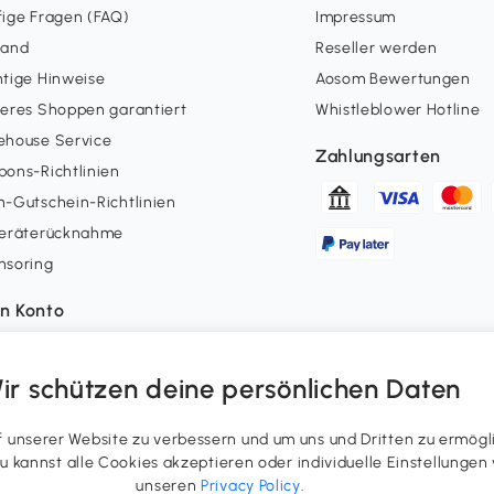
ige Fragen (FAQ)
Impressum
sand
Reseller werden
tige Hinweise
Aosom Bewertungen
eres Shoppen garantiert
Whistleblower Hotline
ehouse Service
Zahlungsarten
ons-Richtlinien
-Gutschein-Richtlinien
geräterücknahme
nsoring
n Konto
erstatus
uepunkte
ir schützen deine persönlichen Daten
errufsrecht ausüben
ergenerierte Inhalte
unserer Website zu verbessern und um uns und Dritten zu ermögl
 Du kannst alle Cookies akzeptieren oder individuelle Einstellung
unseren
Privacy Policy
.