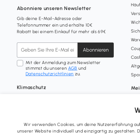
Häuf
Abonniere unseren Newsletter
Ver
Gib deine E-Mail-Adresse oder
Wich
Telefonnummer ein und erhalte 10€
Sich
Rabatt bei einem Einkauf für mehr als 69€
War
Coup
Abonnieren
Cash
Mit der Anmeldung zum Newsletter
Alt
stimmst du unseren
AGB
und
Datenschutzrichtlinien
zu.
Spo
Klimaschutz
Mei
Lief
Tre
W
Wid
Nutz
Wir verwenden Cookies, um deine Nutzererfahrung auf 
unserer Website individuell und einzigartig zu gestalten.