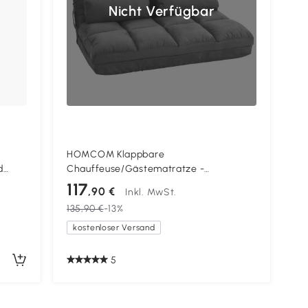
Nicht Verfügbar
HOMCOM Klappbare
d
Chauffeuse/Gästematratze -
verstellbare Rückenlehne in 14
117
,90 €
Inkl. MwSt.
Positionen - 2 Kissen inklusive, grau
135,90 €
-13%
kostenloser Versand
5