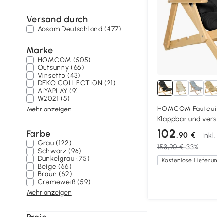
Versand durch
Aosom Deutschland (477)
Marke
HOMCOM (505)
Outsunny (66)
Vinsetto (43)
DEKO COLLECTION (21)
AIYAPLAY (9)
W2021 (5)
HOMCOM Fauteuil 
Mehr anzeigen
Klappbar und vers
Bequemer Relaxses
102
Farbe
,90 €
Inkl
gepolstertem Ste
Grau (122)
153,90 €
-33%
Schwarz (96)
Dunkelgrau (75)
Beige (66)
Braun (62)
Cremeweiß (59)
Mehr anzeigen