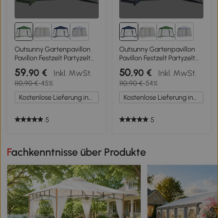
1+
1+
Outsunny Gartenpavillon
Outsunny Gartenpavillon
Pavillon Festzelt Partyzelt
Pavillon Festzelt Partyzelt
wetterfest Zelt mit
wetterfest Zelt mit
59
50
,90 €
,90 €
Inkl. MwSt.
Inkl. MwSt.
Moskitonetz Metall +
Moskitonetz Metall +
110,90 €
-45%
110,90 €
-54%
Polyester Grün 3 x 3 m
Polyester Blau 3 x 3 m
Kostenlose Lieferung innerhalb Deutschlands
Kostenlose Lieferung innerhalb Deutschlands
5
5
Fachkenntnisse über Produkte