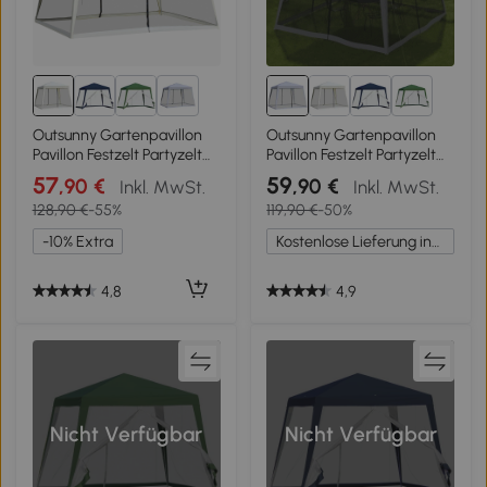
1+
1+
Outsunny Gartenpavillon
Outsunny Gartenpavillon
Pavillon Festzelt Partyzelt
Pavillon Festzelt Partyzelt
wetterfest Zelt mit
wetterfest Zelt mit
57
59
,90 €
,90 €
Inkl. MwSt.
Inkl. MwSt.
Moskitonetz Metall +
Moskitonetz Metall +
128,90 €
-55%
119,90 €
-50%
Polyester Cremeweiß 3 x 3
Polyester Grau 3 x 3 m
m
-10% Extra
Kostenlose Lieferung innerhalb Deutschlands
4,8
4,9
Nicht Verfügbar
Nicht Verfügbar