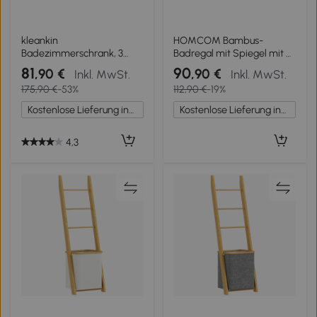
kleankin
HOMCOM Bambus-
Badezimmerschrank, 3
Badregal mit Spiegel mit 4
Regale, 2 Schubladen,
Haken, 2 offenen
81
90
,90 €
,90 €
Inkl. MwSt.
Inkl. MwSt.
Bambus, 30 cm x 30 cm x
Regalböden und 2
175,90 €
-53%
112,90 €
-19%
140 cm, Natur
Stoffschubladen
48,5x30x170 cm Natur
Kostenlose Lieferung innerhalb Deutschlands
Kostenlose Lieferung innerhalb Deutschlands
4,3