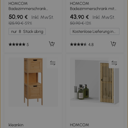
HOMCOM
HOMCOM
Badezimmerschrank
Badezimmerschrank mit
Badschrank Standregal mit
höhenverstellbarem Regal
50
43
,90 €
,90 €
Inkl. MwSt.
Inkl. MwSt.
2 Lamellentüren, offenem
Badmöbel mit Tür
125,90 €
-59%
50,90 €
-13%
Regal, Bambus,
Toilettenpapier
Aufbewahrungsschrank
Handtuchhalter versteckter
nur
8
Stück übrig
Kostenlose Lieferung innerhalb Deutschlands
Schrank für Badezimmer,
Griff MDF Bambus
Wohnzimmer 50 x 25,5 x
Braun+Grau 18 x 18 x 75 cm
92cm Natur
5
4,8
kleankin
HOMCOM