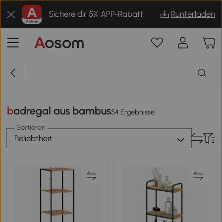
Sichere dir 5% APP-Rabatt
Runterladen
badregal aus bambus
54 Ergebnisse
Sortieren
Beliebtheit