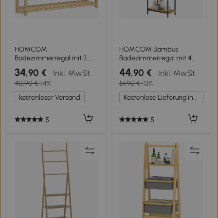
HOMCOM
HOMCOM Bambus
Badezimmerregal mit 3
Badezimmerregal mit 4
verstellbaren Regalen in 5
offenen Regalen
34
44
,90 €
,90 €
Inkl. MwSt.
Inkl. MwSt.
Positionen, aus Bambus,
Lamellendesign und
40,90 €
-14%
51,90 €
-13%
60x15x50 cm, Farbe
Stahlstruktur 41,5x21,5x106
Naturholz
cm Natur
kostenloser Versand
Kostenlose Lieferung innerhalb Deutschlands
5
5