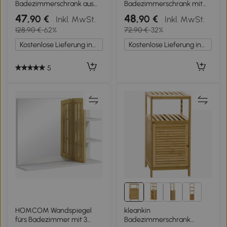
Badezimmerschrank aus
Badezimmerschrank mit
Bambus, 1 Regal, 2
Spiegel, Regal, Tür mit
47
48
,90 €
,90 €
Inkl. MwSt.
Inkl. MwSt.
Schubladen, 30 cm x 30
Bambuslatten und
128,90 €
-62%
72,90 €
-32%
cm x 90 cm; Natur
verstellbarem Regal, weiß
Kostenlose Lieferung innerhalb Deutschlands
Kostenlose Lieferung innerhalb Deutschlands
5
HOMCOM Wandspiegel
kleankin
fürs Badezimmer mit 3
Badezimmerschrank