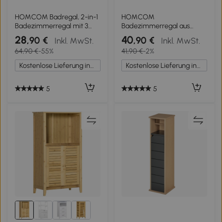
HOMCOM Badregal, 2-in-1
HOMCOM
Badezimmerregal mit 3
Badezimmerregal aus
Stangen, abnehmbarer
Bambus
28
40
,90 €
,90 €
Inkl. MwSt.
Inkl. MwSt.
48L-Wäschekorb, Bambus,
Handtücherständer mit 3
64,90 €
-55%
41,90 €
-2%
43 x 35 x 133 cm,
Stangen entnehmbarer
Cremeweiß
Wäschekorb mit 48 L Grau
Kostenlose Lieferung innerhalb Deutschlands
Kostenlose Lieferung innerhalb Deutschlands
5
5