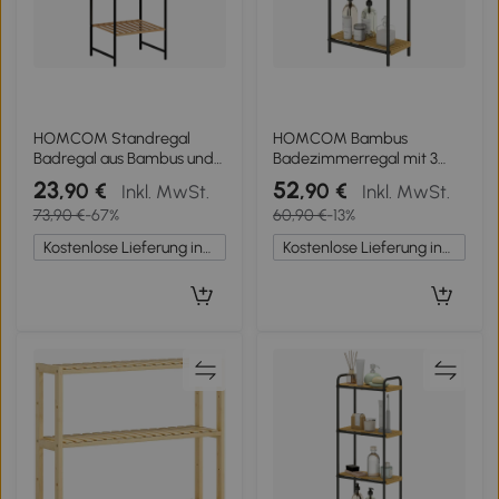
HOMCOM Standregal
HOMCOM Bambus
Badregal aus Bambus und
Badezimmerregal mit 3
Stahl, mit 4 Ablagen, 4-
offenen Regalen
23
52
,90 €
,90 €
Inkl. MwSt.
Inkl. MwSt.
stöckiges Bücherregal, 36,5
Lamellendesign und
73,90 €
-67%
60,90 €
-13%
x 33 x 110 cm, Natur
Stahlstruktur 41,5x21,5x77,5
cm Natur
Kostenlose Lieferung innerhalb Deutschlands
Kostenlose Lieferung innerhalb Deutschlands