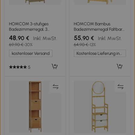
HOMCOM 3-stufiges
HOMCOM Bambus
Badezimmerregal, 3
Badezimmerregal Faltbar
Handtuchhalter,
mit 2 Wäschekörben
48
55
,90 €
,90 €
Inkl. MwSt.
Inkl. MwSt.
Bambusrahmen, A-förmig,
Offenes Regal Grau
69,90 €
-30%
64,90 €
-13%
Lattenregale
kostenloser Versand
Kostenlose Lieferung innerhalb Deutschlands
5