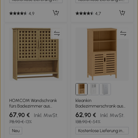
4,9
4,7
HOMCOM Wandschrank
kleankin
fürs Badezimmer aus
Badezimmerschrank aus
Bambus mit 2 lamellierten
Bambus, mit
67
62
,90 €
,90 €
Inkl. MwSt.
Inkl. MwSt.
Türen, offenem Fach und
Lamellentüren, 2 Regale, 1
78,90 €
-13%
138,90 €
-54%
verstellbarem Regal,
Schrank, 50 cm x 29 cm x
Naturholz
92 cm, Natur
Neu
Kostenlose Lieferung innerhalb Deutschlands