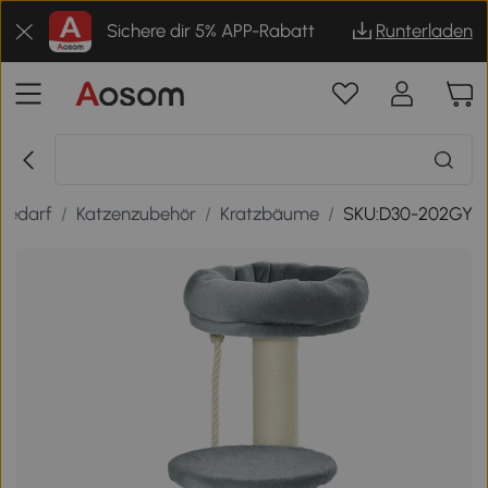
Sichere dir 5% APP-Rabatt
Runterladen
rbedarf
/
Katzenzubehör
/
Kratzbäume
/
SKU:D30-202GY