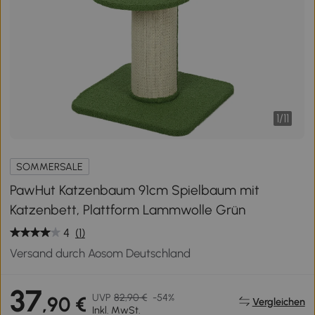
1
/
11
SOMMERSALE
PawHut Katzenbaum 91cm Spielbaum mit
Katzenbett, Plattform Lammwolle Grün
4
(1)
Versand durch Aosom Deutschland
37
UVP
82,90 €
-54%
,90 €
Vergleichen
Inkl. MwSt.