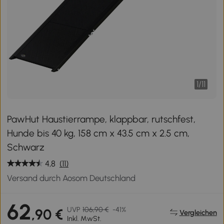
1
/
11
PawHut Haustierrampe, klappbar, rutschfest,
Hunde bis 40 kg, 158 cm x 43.5 cm x 2.5 cm,
Schwarz
4,8
(11)
Versand durch Aosom Deutschland
62
UVP
106,90 €
-41%
,90 €
Vergleichen
Inkl. MwSt.