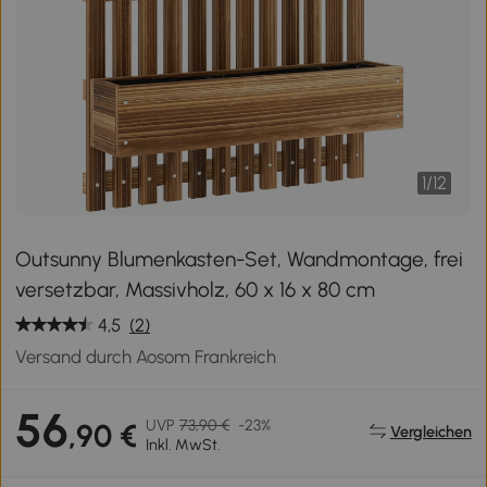
1
/
12
Outsunny Blumenkasten-Set, Wandmontage, frei
versetzbar, Massivholz, 60 x 16 x 80 cm
4,5
(2)
Versand durch Aosom Frankreich
56
UVP
73,90 €
-23%
,90 €
Vergleichen
Inkl. MwSt.