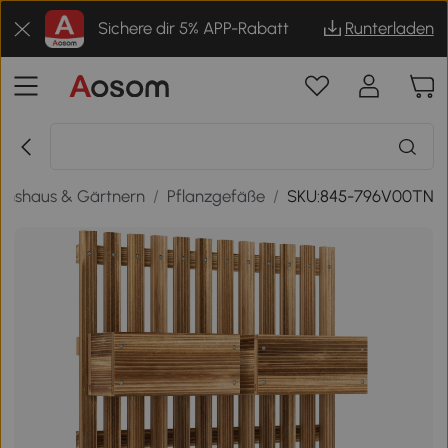
Sichere dir 5% APP-Rabatt
Runterladen
hshaus & Gärtnern
/
Pflanzgefäße
/
SKU:845-796V00TN