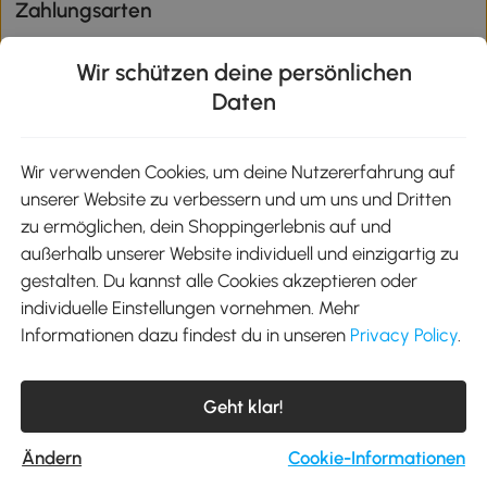
Zahlungsarten
Wir schützen deine persönlichen
Daten
Klimaschutz
Wir verwenden Cookies, um deine Nutzererfahrung auf
unserer Website zu verbessern und um uns und Dritten
Aosom-App
zu ermöglichen, dein Shoppingerlebnis auf und
außerhalb unserer Website individuell und einzigartig zu
gestalten. Du kannst alle Cookies akzeptieren oder
Google Play
individuelle Einstellungen vornehmen. Mehr
Informationen dazu findest du in unseren
Privacy Policy
.
Tel.: +49 40 87408465
Geht klar!
E-Mail:
kontakt@aosom.de
Telefonservice Mo.-Fr. 9:00-17:30 Uhr
MH Handel GmbH, Wendenstraße 309, 20537 Hamburg
Ändern
Cookie-Informationen
© 2012-2026 Alle Rechte vorbehalten.