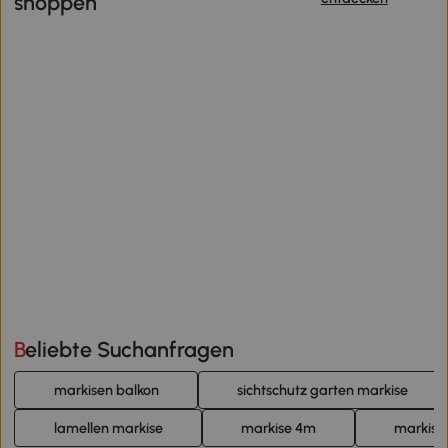
shoppen
Beliebte Suchanfragen
markisen balkon
sichtschutz garten markise
lamellen markise
markise 4m
markise 