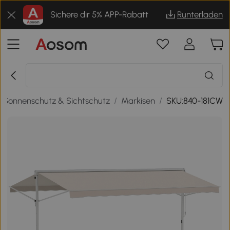
Sichere dir 5% APP-Rabatt
Runterladen
Sonnenschutz & Sichtschutz
/
Markisen
/
SKU:840-181CW