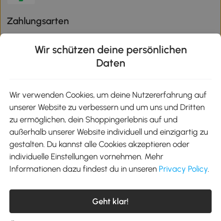
Zahlungsarten
Wir schützen deine persönlichen
Daten
Klimaschutz
Wir verwenden Cookies, um deine Nutzererfahrung auf
unserer Website zu verbessern und um uns und Dritten
Aosom-App
zu ermöglichen, dein Shoppingerlebnis auf und
außerhalb unserer Website individuell und einzigartig zu
gestalten. Du kannst alle Cookies akzeptieren oder
Google Play
individuelle Einstellungen vornehmen. Mehr
Informationen dazu findest du in unseren
Privacy Policy
.
Tel.: +49 40 87408465
Geht klar!
E-Mail:
kontakt@aosom.de
Telefonservice Mo.-Fr. 9:00-17:30 Uhr