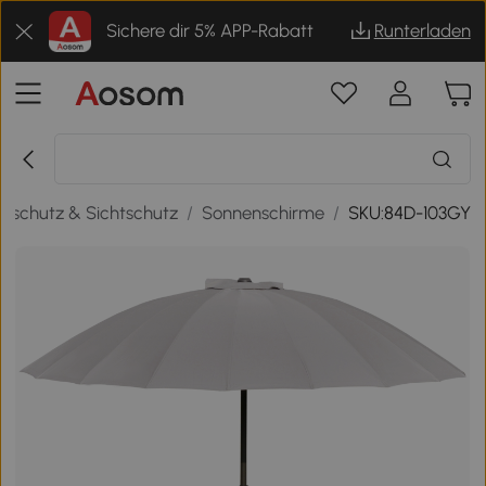
Sichere dir 5% APP-Rabatt
Runterladen
nschutz & Sichtschutz
/
Sonnenschirme
/
SKU:84D-103GY