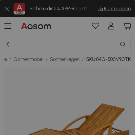
Sichere dir 5% APP-Rabatt
Runterladen
sse
/
Gartenmöbel
/
Sonnenliegen
/
SKU:84G-505V90TK