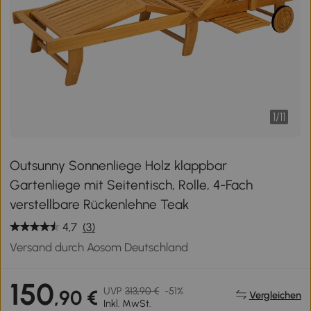
1
/
11
Outsunny Sonnenliege Holz klappbar
Gartenliege mit Seitentisch, Rolle, 4-Fach
verstellbare Rückenlehne Teak
4,7
(3)
Versand durch Aosom Deutschland
150
UVP
313,90 €
-51%
,90 €
Vergleichen
Inkl. MwSt.