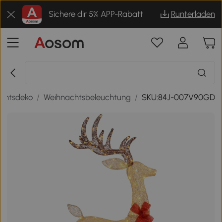
Sichere dir 5% APP-Rabatt
Runterladen
chtsdeko
/
Weihnachtsbeleuchtung
/
SKU:84J-007V90GD