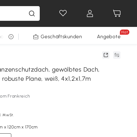
Hot
arkt
Restposten
Geschäftskunden
Gewinnspiele
Angebote
anzenschutzdach, gewölbtes Dach,
robuste Plane, weiß, 4x1,2x1,7m
som Frankreich
l. MwSt.
m x 120cm x 170cm