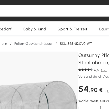
bedarf
Baby & Kind
Sport & Freizeit
Baum
nern
/
Folien-Gewächshäuser
/
SKU:845-820V01WT
Outsunny Pfl
Stahlrahmen, 
4,5
(19)
Versand durch Ao
54
,90 €
Ink
Wähle:
Weiß, 400c