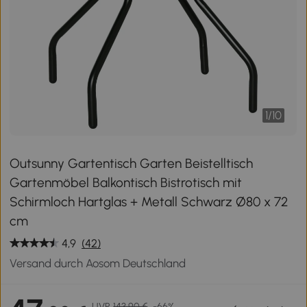
1
/
10
Outsunny Gartentisch Garten Beistelltisch
Gartenmöbel Balkontisch Bistrotisch mit
Schirmloch Hartglas + Metall Schwarz Ø80 x 72
cm
4,9
(42)
Versand durch Aosom Deutschland
UVP
143,90 €
-66%