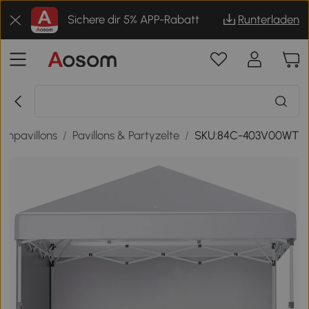
Sichere dir 5% APP-Rabatt
Runterladen
enpavillons
/
Pavillons & Partyzelte
/
SKU:84C-403V00WT