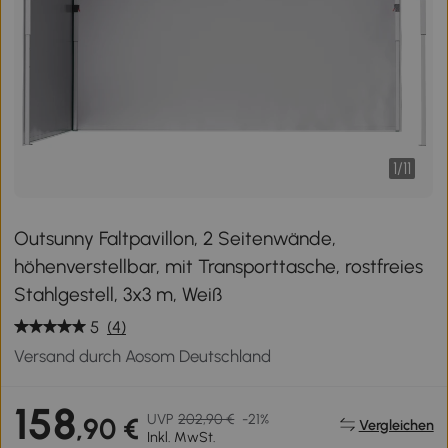
1
/
11
Outsunny Faltpavillon, 2 Seitenwände,
höhenverstellbar, mit Transporttasche, rostfreies
Stahlgestell, 3x3 m, Weiß
5
(4)
Versand durch Aosom Deutschland
158
UVP
202,90 €
-21%
,90 €
Vergleichen
Inkl. MwSt.