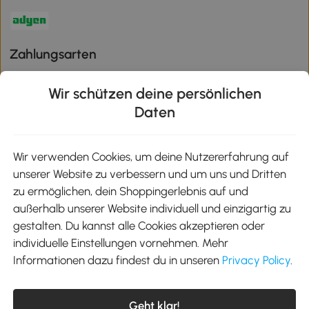
Zahlungsarten
Wir schützen deine persönlichen
Daten
Klimaschutz
Wir verwenden Cookies, um deine Nutzererfahrung auf
unserer Website zu verbessern und um uns und Dritten
Aosom-App
zu ermöglichen, dein Shoppingerlebnis auf und
außerhalb unserer Website individuell und einzigartig zu
gestalten. Du kannst alle Cookies akzeptieren oder
Google Play
individuelle Einstellungen vornehmen. Mehr
Informationen dazu findest du in unseren
Privacy Policy
.
Tel.: +49 40 87408465
Geht klar!
E-Mail:
kontakt@aosom.de