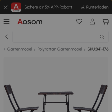
Sichere dir 5% APP-Rabatt
Runterladen
e
/
Gartenmöbel
/
Polyrattan Gartenmöbel
/
SKU:841-176