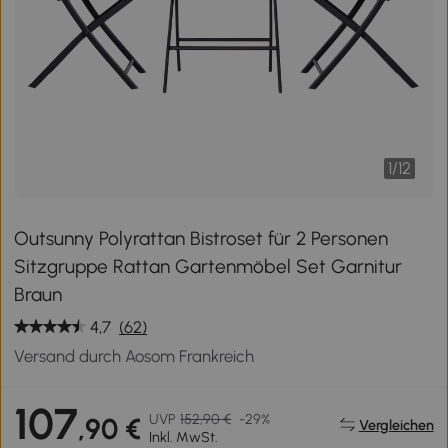
1
/
12
Outsunny Polyrattan Bistroset für 2 Personen
Sitzgruppe Rattan Gartenmöbel Set Garnitur
Braun
4,7
(62)
Versand durch Aosom Frankreich
107
UVP
152,90 €
-29%
,90 €
Vergleichen
Inkl. MwSt.