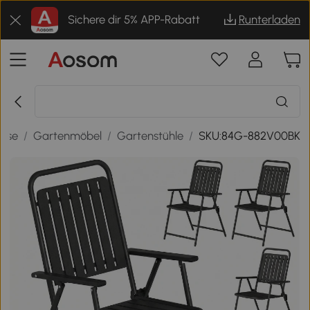
Sichere dir 5% APP-Rabatt
Runterladen
asse
/
Gartenmöbel
/
Gartenstühle
/
SKU:84G-882V00BK