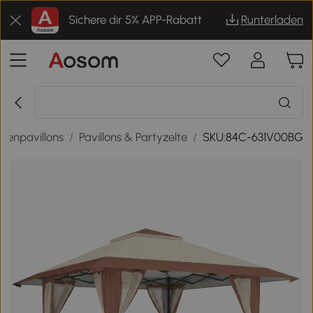
Sichere dir 5% APP-Rabatt
Runterladen
tenpavillons
/
Pavillons & Partyzelte
/
SKU:84C-631V00BG