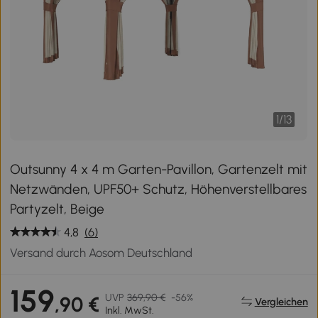
1
/
13
Outsunny 4 x 4 m Garten-Pavillon, Gartenzelt mit
Netzwänden, UPF50+ Schutz, Höhenverstellbares
Partyzelt, Beige
4,8
(6)
Versand durch Aosom Deutschland
159
UVP
369,90 €
-56%
,90 €
Vergleichen
Inkl. MwSt.