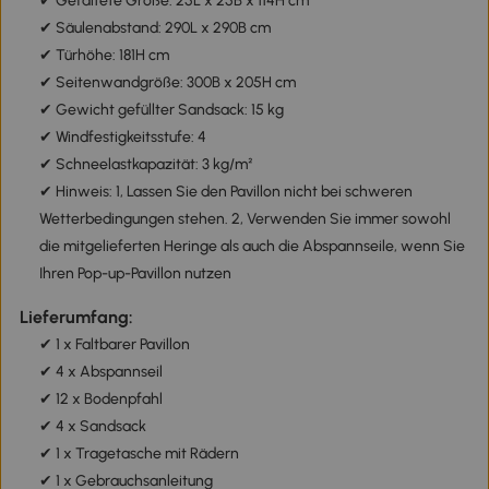
✔ Gefaltete Größe: 25L x 25B x 114H cm
✔ Säulenabstand: 290L x 290B cm
✔ Türhöhe: 181H cm
✔ Seitenwandgröße: 300B x 205H cm
✔ Gewicht gefüllter Sandsack: 15 kg
✔ Windfestigkeitsstufe: 4
✔ Schneelastkapazität: 3 kg/m²
✔ Hinweis: 1, Lassen Sie den Pavillon nicht bei schweren
Wetterbedingungen stehen. 2, Verwenden Sie immer sowohl
die mitgelieferten Heringe als auch die Abspannseile, wenn Sie
Ihren Pop-up-Pavillon nutzen
Lieferumfang:
✔ 1 x Faltbarer Pavillon
✔ 4 x Abspannseil
✔ 12 x Bodenpfahl
✔ 4 x Sandsack
✔ 1 x Tragetasche mit Rädern
✔ 1 x Gebrauchsanleitung