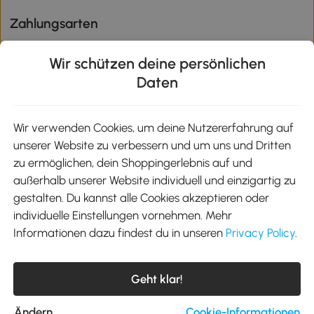
Zahlungsarten
Wir schützen deine persönlichen
Daten
Klimaschutz
Wir verwenden Cookies, um deine Nutzererfahrung auf
unserer Website zu verbessern und um uns und Dritten
Aosom-App
zu ermöglichen, dein Shoppingerlebnis auf und
außerhalb unserer Website individuell und einzigartig zu
gestalten. Du kannst alle Cookies akzeptieren oder
Google Play
individuelle Einstellungen vornehmen. Mehr
Informationen dazu findest du in unseren
Privacy Policy
.
Tel.: +49 40 87408465
Geht klar!
E-Mail:
kontakt@aosom.de
Telefonservice Mo.-Fr. 9:00-17:30 Uhr
MH Handel GmbH, Wendenstraße 309, 20537 Hamburg
Ändern
Cookie-Informationen