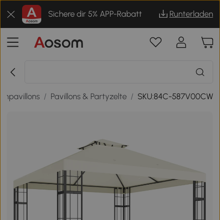
Sichere dir 5% APP-Rabatt
Runterladen
enpavillons
/
Pavillons & Partyzelte
/
SKU:84C-587V00CW