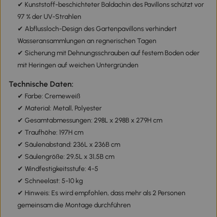
✔ Kunststoff-beschichteter Baldachin des Pavillons schützt vor
97 % der UV-Strahlen
✔ Abflussloch-Design des Gartenpavillons verhindert
Wasseransammlungen an regnerischen Tagen
✔ Sicherung mit Dehnungsschrauben auf festem Boden oder
mit Heringen auf weichen Untergründen
Technische Daten:
✔ Farbe: Cremeweiß
✔ Material: Metall, Polyester
✔ Gesamtabmessungen: 298L x 298B x 279H cm
✔ Traufhöhe: 197H cm
✔ Säulenabstand: 236L x 236B cm
✔ Säulengröße: 29,5L x 31,5B cm
✔ Windfestigkeitsstufe: 4-5
✔ Schneelast: 5-10 kg
✔ Hinweis: Es wird empfohlen, dass mehr als 2 Personen
gemeinsam die Montage durchführen