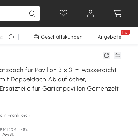
Hot
arkt
Restposten
Geschäftskunden
Gewinnspiele
Angebote
atzdach für Pavillon 3 x 3 m wasserdicht
 mit Doppeldach Ablauflöcher,
rsatzteile für Gartenpavillon Gartenzelt
som Frankreich
P
101,90 €
-48%
l. MwSt.