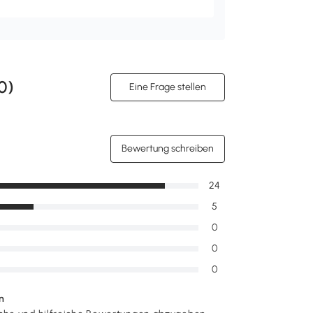
0
)
Eine Frage stellen
Bewertung schreiben
24
5
0
0
0
n