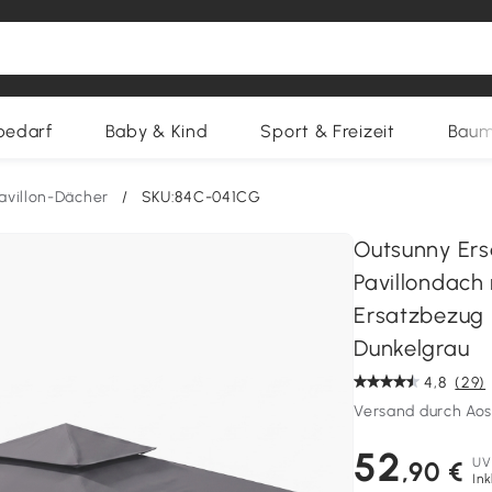
bedarf
Baby & Kind
Sport & Freizeit
Baum
avillon-Dächer
/
SKU:84C-041CG
Outsunny Ers
Pavillondach
Ersatzbezug E
Dunkelgrau
4,8
(29)
Versand durch Ao
52
UV
,90 €
Ink