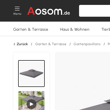
Menü
Garten & Terrasse
Haus & Wohnen
Tier
Zurück
/
Garten & Terrasse
/
Gartenpavillons
/
P