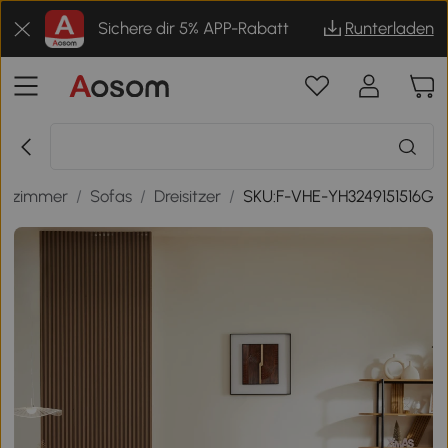
Sichere dir 5% APP-Rabatt
Runterladen
hnzimmer
/
Sofas
/
Dreisitzer
/
SKU:F-VHE-YH3249151516G