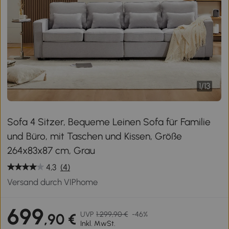
1
/
13
Sofa 4 Sitzer, Bequeme Leinen Sofa für Familie
und Büro, mit Taschen und Kissen, Größe
264x83x87 cm, Grau
4,3
(4)
Versand durch VIPhome
699
UVP
1.299,90 €
-46%
,90 €
Inkl. MwSt.