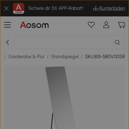
Sichere dir 5% APP-Rabatt
Runterladen
n
/
Garderobe & Flur
/
Standspiegel
/
SKU:831-580V00SR